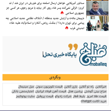
سناتور آمریکایی خواهان ارسال اسلحه برای شورش در ایران شد / تد
کروز: فرقی نمی‌کند پسر شاه روی کار بیاید یا مریم رجوی، هر کسی جز
جمهوری اسلامی
«پیمان مکه» و آرایش جدید منطقه / ائتلاف نظامی جدید اسلامی چه
پیامی برای تهران دارد؟ / مثلث ریاض، آنکارا و اسلام‌آباد علیه خلاء
امنیتی غرب
وبگردی
خبرآنلاین
راه نو آنلاین
بازی آنلاین
قیمت تلویزیون سونی
مبل مینیمال
جراح بینی گوشتی
پرشین هتل
قیمت آهن فولاد ایرانیان
اعتبارسنجی بانکی
قیمت طلا امروز
بلیط قطار
شرکت رادوکو
قیمت پروفیل
سایت یوتوتایمز
خرید اکانت chatgpt