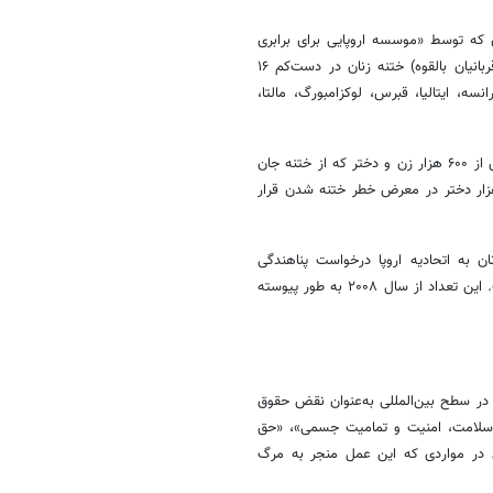
ی که توسط «موسسه اروپایی برای برابری
جنسیتی» بین سال‌های ۲۰۱۲ تا ۲۰۲۰ انجام شد، نشان داد که قربانیان (یا قربانیان بالقوه) ختنه زنان در دست‌کم ۱۶
انسه، ایتالیا، قبرس، لوکزامبورگ، مالتا،
«شبکه اروپایی مبارزه با ناقص‌سازی اندام جنسی زنان» تخمین می‌زند که بیش از ۶۰۰ هزار زن و دختر که از ختنه جان
 در برده‌اند در اروپا زندگی می‌کنند و فقط در ۱۳ کشور اروپایی ۱۸۰ هزار دختر در معرض خطر ختنه شدن قرار
نه زنان به اتحادیه اروپا درخواست پناهندگی
می‌دهند که حدود هزار درخواست آن به‌طور مستقیم با ختنه زنان مرتبط است. این تعداد از سال ۲۰۰۸ به طور پیوسته
در سطح بین‌المللی به‌عنوان نقض حقوق
 سلامت، امنیت و تمامیت جسمی»، «حق
گی در مواردی که این عمل منجر به مرگ