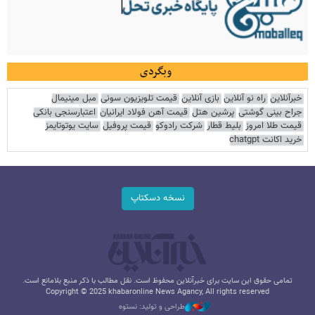
وبگردی
خبرآنلاین
راه نو آنلاین
بازی آنلاین
قیمت تلویزیون سونی
مبل مینیمال
جراح بینی گوشتی
پرشین هتل
قیمت آهن فولاد ایرانیان
اعتبارسنجی بانکی
قیمت طلا امروز
بلیط قطار
شرکت رادوکو
قیمت پروفیل
سایت یوتوتایمز
خرید اکانت chatgpt
نسخه دسکتاپ
تمامی حقوق این سایت برای خبرآنلاین محفوظ است. نقل مطالب با ذکر منبع بلامانع است.
Copyright © 2025 khabaronline News Agancy, All rights reserved
طراحی و تولید: نستوه