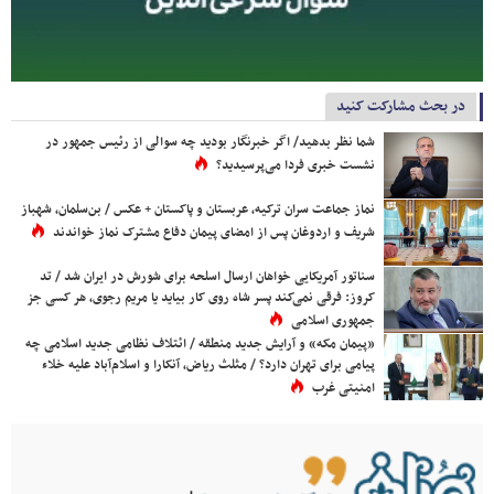
در بحث مشارکت کنید
شما نظر بدهید/ اگر خبرنگار بودید چه سوالی از رئیس جمهور در
نشست خبری فردا می‌پرسیدید؟
نماز جماعت سران ترکیه، عربستان و پاکستان + عکس / بن‌سلمان، شهباز
شریف و اردوغان پس از امضای پیمان دفاع مشترک نماز خواندند
سناتور آمریکایی خواهان ارسال اسلحه برای شورش در ایران شد / تد
کروز: فرقی نمی‌کند پسر شاه روی کار بیاید یا مریم رجوی، هر کسی جز
جمهوری اسلامی
«پیمان مکه» و آرایش جدید منطقه / ائتلاف نظامی جدید اسلامی چه
پیامی برای تهران دارد؟ / مثلث ریاض، آنکارا و اسلام‌آباد علیه خلاء
امنیتی غرب