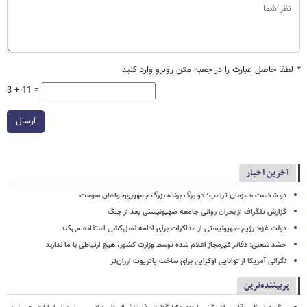
*
لطفا حاصل عبارت را در جعبه متن روبرو وارد کنید
3 + 11 =
ارسال
آخرین اخبار
دو شکست همزمان ترامپ؛ دو برگ برنده بزرگ جمهوری‌خواهان سوخت
گزارش تلگراف از بحران روانی جامعه صهیونیستی بعد از جنگ
دولت غزه: رژیم صهیونیستی از مذاکرات برای ادامه نسل‌کشی استفاده می‌کند
حشد شعبی: دفاتر غیرمجاز اعلام شده توسط وزارت کشور، هیچ ارتباطی با ما ندارند
نگرانی آمریکا از توانایی اوکراین برای ساخت پاتریوت ارزان‌تر
پربیننده‌ترین