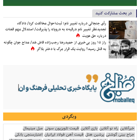
در بحث مشارکت کنید
رأی جنجالی درباره تغییر نام؛ ثبت‌احوال مخالفت کرد/ دادگاه
تجدیدنظر تغییر نام «رقیه» به «رویا» را پذیرفت/ استدلال مهم قضات
درباره حق هویت
راز ۱۵ روز بی‌خبری از حمیدرضا رجب‌زاده فاش شد/ مداح جوان چگونه
به قتل رسید؟ روایت یک قرار مرگ با دختر بلاگر
وبگردی
خبرآنلاین
راه نو آنلاین
بازی آنلاین
قیمت تلویزیون سونی
مبل مینیمال
جراح بینی گوشتی
پرشین هتل
قیمت آهن فولاد ایرانیان
اعتبارسنجی بانکی