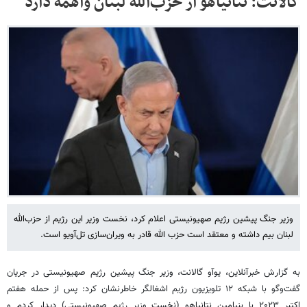
گالانت: نتانیاهو از حزب‌الله لبنان واهمه دارد
وزیر جنگ پیشین رژیم صهیونیستی اعلام کرد، نخست وزیر این رژیم از حزب‌الله
لبنان بیم داشته و معتقد است حزب الله قادر به ویران‌سازی تل‌آویو است.
به گزارش خبرآنلاین، یوآو گالانت، وزیر جنگ پیشین رژیم صهیونیستی در جریان
گفت‌وگو با شبکه ۱۲ تلویزیون رژیم اشغالگر خاطرنشان کرد: پس از حمله هفتم
اکتبر ۲۰۲۳ با بنیامین نتانیاهو (نخست وزیر رژیم صهیونیستی) دیدار کردم و