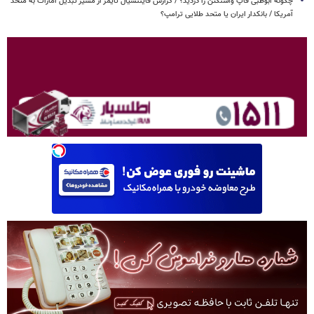
چگونه ابوظبی قاپ واشنگتن را دزدید؟ / گزارش فایننشیال تایمز از مسیر تبدیل امارات به متحد
آمریکا / بانکدار ایران یا متحد طلایی ترامپ؟