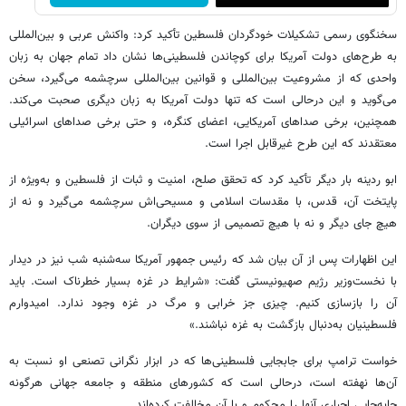
سخنگوی رسمی تشکیلات خودگردان فلسطین تأکید کرد: واکنش عربی و بین‌المللی
به طرح‌های دولت آمریکا برای کوچاندن فلسطینی‌ها نشان داد تمام جهان به زبان
واحدی که از مشروعیت بین‌المللی و قوانین بین‌المللی سرچشمه می‌گیرد، سخن
می‌گوید و این درحالی است که تنها دولت آمریکا به زبان دیگری صحبت می‌کند.
همچنین، برخی صداهای آمریکایی، اعضای کنگره، و حتی برخی صداهای اسرائیلی
معتقدند که این طرح غیرقابل اجرا است.
ابو ردینه بار دیگر تأکید کرد که تحقق صلح، امنیت و ثبات از فلسطین و به‌ویژه از
پایتخت آن، قدس، با مقدسات اسلامی و مسیحی‌اش سرچشمه می‌گیرد و نه از
هیچ جای دیگر و نه با هیچ تصمیمی از سوی دیگران.
این اظهارات پس از آن بیان شد که رئیس جمهور آمریکا سه‌شنبه شب نیز در دیدار
با نخست‌وزیر رژیم صهیونیستی گفت: «شرایط در غزه بسیار خطرناک است. باید
آن را بازسازی کنیم. چیزی جز خرابی و مرگ در غزه وجود ندارد. امیدوارم
فلسطینیان به‌دنبال بازگشت به غزه نباشند.»
خواست ترامپ برای جابجایی فلسطینی‌ها که در ابزار نگرانی تصنعی او نسبت به
آن‌ها نهفته است، درحالی است که کشورهای منطقه و جامعه جهانی هرگونه
جابه‌جایی اجباری آنها را محکوم و با آن مخالفت کرده‌اند.