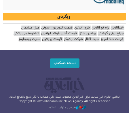
وبگردی
خبرآنلاین
راه نو آنلاین
بازی آنلاین
قیمت تلویزیون سونی
مبل مینیمال
جراح بینی گوشتی
پرشین هتل
قیمت آهن فولاد ایرانیان
اعتبارسنجی بانکی
قیمت طلا امروز
بلیط قطار
شرکت رادوکو
قیمت پروفیل
سایت یوتوتایمز
نسخه دسکتاپ
تمامی حقوق این سایت برای خبرآنلاین محفوظ است. نقل مطالب با ذکر منبع بلامانع است.
Copyright © 2025 khabaronline News Agancy, All rights reserved
طراحی و تولید: نستوه