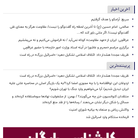
آخرین اخبار
سریع: آرامکو را هدف گرفتیم
صالحی: امام حسین (ع) تا آخرین لحظه راه گفت‌وگو را نبست/ مقاومت هرگز به معنای نفی
گفت‌وگو نیست/ اگر ملتی باور کند که....
عراقچی: ایران از «عهد مقاومت» کوتاه نمی‌آید / نه فراموش می‌کنیم و نه می‌بخشیم
برگزاری مراسم «محرم و عاشورا در آینه اسناد وزارت امور خارجه» با حضور عراقچی
ظریف مجددا هشدار داد: ائتلاف اسلامی تشکیل دهید؛ «اسرائیل بزرگ» در راه است
پربیننده‌ترین
ظریف مجددا هشدار داد: ائتلاف اسلامی تشکیل دهید؛ «اسرائیل بزرگ» در راه است
اردوغان این توافقنامه را با چه مجوزی امضا کرد؟/به یک بازیگر اصلی در محاصره علنی علیه
ایران تبدیل شدیم/ آیا می‌خواهیم وارد جنگ با تهران شویم؟
منتقدان کنوانسیون خزر چه می‌گویند؟ / بهمن: از مشغولیت نهادها سوءاستفاده کرده‌اند و
مسائل را شکل دیگر نشان می‌دهند / رسانه‌ها را از نقد منع کرده‌اند
واکنش ریاض و صنعاء به بیانیه شورای امنیت
فرمانده سنتکام وارد اسرائیل شد