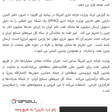
کند، هدف قرار می دهد.
به گزارش ایرنا، وزارت خزانه داری آمریکا در بیانیه ای افزود: « امروز، دفتر کنترل
دارایی های خارجی وزارت خزانه داری (OFAC) یک شبکه بین المللی را به دلیل
تسهیل ارسال میلیون ها بشکه نفت خام ایران به ارزش صدها میلیون دلار به
چین را تحریم می کند. این نفت به نمایندگی از ستاد کل نیروهای مسلح ایران و
شرکت تحت تحریم آن که سپهر انرژی جهان نما پارس (سپهر انرژی) است، ارسال
شده است. این تحریم ها شامل نهادها و افراد در حوزه های متعدد، از جمله
چین، هند، و امارات و همچنین چندین کشتی می شود.»
وزارت خزانه داری آمریکا مدعی شد: «ایران سالانه معادل میلیاردها دلار از طریق
فروش نفت برای تامین مالی فعالیت‌های منطقه‌ای بی‌ثبات‌کننده و حمایت از
چندین گروه تروریستی منطقه‌ای از جمله حماس، حوثی‌ها (انصارالله یمن) و
حزب‌الله درآمدزایی می‌کند. ستاد کل نیروهای مسلح ایران از شبکه‌ شرکت‌ها و
کارگزاران خارجی استفاده می‌کند تا این فروش و محموله‌های نفت را امکان‌پذیر
کند.»
زانو درد دارین؟ به هیچ وجه