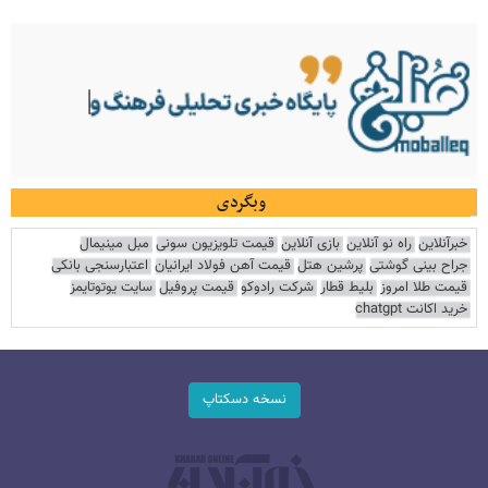
وبگردی
خبرآنلاین
راه نو آنلاین
بازی آنلاین
قیمت تلویزیون سونی
مبل مینیمال
جراح بینی گوشتی
پرشین هتل
قیمت آهن فولاد ایرانیان
اعتبارسنجی بانکی
قیمت طلا امروز
بلیط قطار
شرکت رادوکو
قیمت پروفیل
سایت یوتوتایمز
خرید اکانت chatgpt
نسخه دسکتاپ