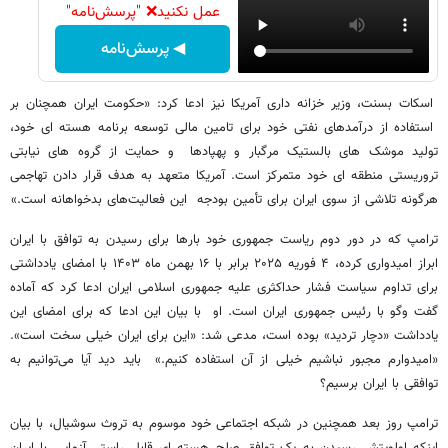
عمل نکنید❌ "پرسش‌نامه"
◀ پرسش‌نامه
اسکات بسنت، وزیر خزانه داری آمریکا نیز ادعا کرد: «حکومت ایران همچنان بر
استفاده از درآمدهای نفتی خود برای تامین مالی توسعه برنامه هسته ای خود،
تولید موشک های بالستیک مرگبار و پهپادها و حمایت از گروه های نیابتی
تروریستی منطقه ای خود متمرکز است. آمریکا متعهد به هدف قرار دادن تهاجمی
هرگونه تلاشی از سوی ایران برای تأمین بودجه این فعالیت‌های بدخواهانه است.»
ترامپ که در دور دوم ریاست جمهوری خود بارها برای رسیدن به توافق با ایران
ابراز امیدواری کرده، ۴ فوریه ۲۰۲۵ برابر با ۱۶ بهمن ماه ۱۴۰۳ با امضای یادداشتی
برای تداوم سیاست فشار حداکثری علیه جمهوری اسلامی ایران ادعا کرد که آماده
گفت وگو با رئیس جمهوری ایران است. او با بیان این ادعا که برای امضای این
یادداشت «دچار تردید» بوده است، مدعی شد: «این برای ایران خیلی سخت است».
«امیدوارم مجبور نباشیم خیلی از آن استفاده کنیم.» باید دید آیا می‌توانیم به
توافقی با ایران برسیم؟
ترامپ روز بعد همچنین در شبکه اجتماعی خود موسوم به تروث سوشیال، با بیان