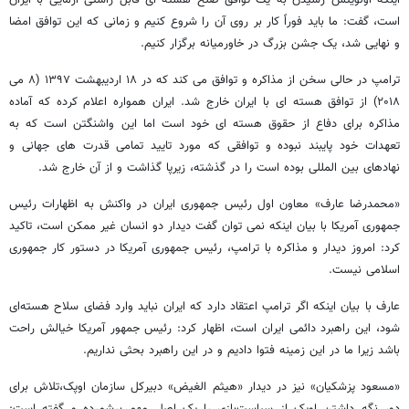
اینکه اولویتش رسیدن به یک توافق صلح هسته ای قابل راستی آزمایی با ایران
است، گفت: ما باید فوراً کار بر روی آن را شروع کنیم و زمانی که این توافق امضا
و نهایی شد، یک جشن بزرگ در خاورمیانه برگزار کنیم.
ترامپ در حالی سخن از مذاکره و توافق می کند که در ۱۸ اردیبهشت ۱۳۹۷ (۸ می
۲۰۱۸) از توافق هسته ای با ایران خارج شد. ایران همواره اعلام کرده که آماده
مذاکره برای دفاع از حقوق هسته ای خود است اما این واشنگتن است که به
تعهدات خود پایبند نبوده و توافقی که مورد تایید تمامی قدرت های جهانی و
نهادهای بین المللی بوده است را در گذشته، زیرپا گذاشت و از آن خارج شد.
«محمدرضا عارف» معاون اول رئیس جمهوری ایران در واکنش به اظهارات رئیس
جمهوری آمریکا با بیان اینکه نمی توان گفت دیدار دو انسان غیر ممکن است، تاکید
کرد: امروز دیدار و مذاکره با ترامپ، رئیس جمهوری آمریکا در دستور کار جمهوری
اسلامی نیست.
عارف با بیان اینکه اگر ترامپ اعتقاد دارد که ایران نباید وارد فضای سلاح هسته‌ای
شود، این راهبرد دائمی ایران است، اظهار کرد: رئیس جمهور آمریکا خیالش راحت
باشد زیرا ما در این زمینه فتوا دادیم و در این راهبرد بحثی نداریم.
«مسعود پزشکیان» نیز در دیدار «هیثم الغیض» دبیرکل سازمان اوپک،تلاش برای