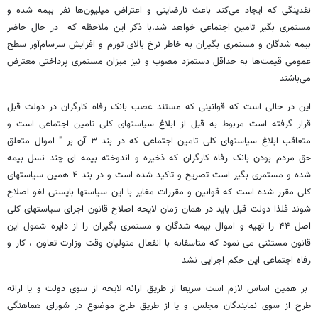
نقدینگی که ایجاد می‌کند باعث نارضایتی و اعتراض میلیون‌ها نفر بیمه شده و
مستمری بگیر تامین اجتماعی خواهد شد.با ذکر این ملاحظه که در حال حاضر
بیمه شدگان و مستمری بگیران به خاطر نرخ بالای تورم و افزایش سرسام‌آور سطح
عمومی قیمت‌ها به حداقل دستمزد مصوب و نیز میزان مستمری پرداختی معترض
می‌باشند
این در حالی است که قوانینی که مستند غصب بانک رفاه کارگران در دولت قبل
قرار گرفته است مربوط به قبل از ابلاغ سیاستهای کلی تامین اجتماعی است و
متعاقب ابلاغ سیاستهای کلی تامین اجتماعی که در بند ۳ آن بر " اموال متعلق
حق مردم بودن بانک رفاه کارگران که ذخیره و اندوخته بیمه ای چند نسل بیمه
شده و مستمری بگیر است تصریح و تاکید شده است و در بند ۴ همین سیاستهای
کلی مقرر شده است که قوانین و مقررات مغایر با این سیاستها بایستی لغو اصلاح
شوند فلذا دولت قبل باید در همان زمان لایحه اصلاح قانون اجرای سیاستهای کلی
اصل ۴۴ را تهیه و اموال بیمه شدگان و مستمری بگیران را از دایره شمول این
قانون مستثنی می نمود که متاسفانه با انفعال متولیان وقت وزارت تعاون ، کار و
رفاه اجتماعی این حکم اجرایی نشد
بر همین اساس لازم است سریعا از طریق ارائه لایحه از سوی دولت و یا ارائه
طرح از سوی نمایندگان مجلس و یا از طریق طرح موضوع در شورای هماهنگی