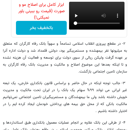
ابزار کامل برای اصلاح مو و
صورت (قیمت رو ببینی باور
نمیکنی!)
باتخفیف بخر
۲- در مقطع پیروزی انقلاب اسلامی تسامحاً و سهواً بانک رفاه کارگران که متعلق
به میلیون‎ها نفر بیمه‎شده و مستمری‎بگیر بود، دولتی قلمداد شد و دولت اداره آنرا
بر عهده گرفت ولیکن ریالی از سوی دولت برای توسعه و فعالیت آن هزینه نشده
و تا اینکه بعدها این موضوع اصلاح و مالکیت و مدیریت بانک رفاه کارگران به
سازمان تامین اجتماعی بازگشت.
۳- جالب توجه اینکه در حال حاضر و براساس قانون بانکداری خارجی، یک تبعه
غیر ایرانی می تواند ۹۹% سهام یک بانک را در ایران تحت مالکیت و مدیریت
خویش داشته باشد ولی ما بیمه‏شدگان و مستمری‏بگیران تامین اجتماعی نمی‌‎توانیم
مالکیت بانکی که از محل حق بیمه های پرداختی خودمان ایجاد کرده ایم را در
اختیار داشته باشیم .
۴- از طرفی این بانک علاوه بر انجام عملیات معمول بانکداری طبق استانداردها و
رویه‎های ابلاغی بانک مرکزی جمهوری اسلامی، در واقع بعنوان بانک عامل برای