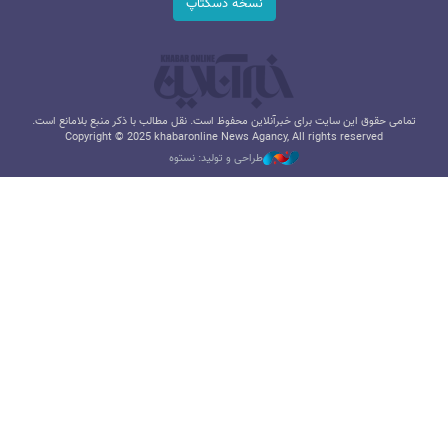
نسخه دسکتاپ
تمامی حقوق این سایت برای خبرآنلاین محفوظ است. نقل مطالب با ذکر منبع بلامانع است.
Copyright © 2025 khabaronline News Agancy, All rights reserved
طراحی و تولید: نستوه