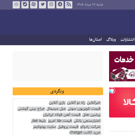
شنبه ۱۷ مرداد ۱۴۰۵
انتشارات
وبلاگ
استان‌ها
وبگردی
خبرآنلاین
راه نو آنلاین
بازی آنلاین
قیمت تلویزیون سونی
مبل مینیمال
جراح بینی گوشتی
پرشین هتل
قیمت آهن فولاد ایرانیان
اعتبارسنجی بانکی
قیمت طلا امروز
بلیط قطار
شرکت رادوکو
قیمت پروفیل
سایت یوتوتایمز
خرید اکانت chatgpt