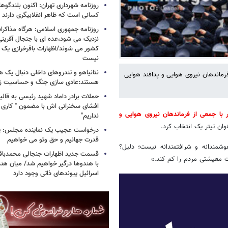
روزنامه شهرداری تهران: اکنون بلندگ
کسانی است که ظاهر انقلابیگری دارند
روزنامه جمهوری اسلامی: هرگاه مذاکرا
نزدیک می شود،عده ای با جنجال آفرینی
کشور می شوند/اظهارات باقرخرازی یک ا
نیست
نتانیاهو و تندروهای داخلی دنبال یک
معی از فرماندهان نیروی هوایی و پدافند هوایی
هستند:عادی سازی جنگ و حساسیت زدا
حملات برادر داماد شهید رئیسی به قالیب
افشای سخنرانی اش با مضمون " کاری 
ر با جمعی از فرماندهان نیروی هوایی و
نداریم"
درخواست عجیب یک نماینده مجلس: یک
قدرت جهانیم و حق وتو می خواهیم
هوشمندانه و شرافتمندانه نیست؛ دلیل؟
قسمت جدید اظهارات جنجالی محمدباقر 
ت معیشتی مردم را کم کند.»
با هندوها درگیر خواهیم شد/ میان هند
اسرائیل پیوندهای ذاتی وجود دارد