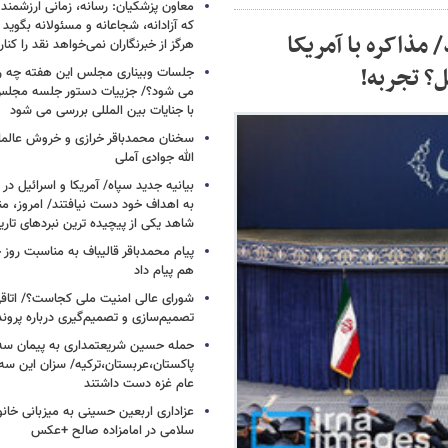
معاون پزشکیان: رسانه، زمانی ارزشمند 
که آزادانه، شجاعانه و مسئولانه بگوید
KHAMEN منتشر شد/ مذاکره با آمریکا
هرگز از خبرنگاران نمی‌خواهد نقد را کنار
ل؟ تجربه!
جلسات وبیناری مجلس این هفته چه روز
می شود؟/ جزییات دستور جلسه مجلس/
با جنایات بین المللی بررسی می شود
سخنان محمدباقر خرازی و خروش عالم
الله جوادی آملی
بیانیه جدید سپاه/ آمریکا و اسرائیل در 
به اهداف خود دست نیافتند/ امروز، من
شاهد یکی از پیچیده ترین نبردهای تا
پیام محمدباقر قالیباف به مناسبت روز خ
هم پیام داد
شورای عالی امنیت ملی کجاست؟/ اتاقی
تصمیم‌سازی و تصمیم‌گیری درباره پرو
حمله حسین شریعتمداری به پیمان سه 
پاکستان،عربستان،ترکیه/ سزان این سه
عام غزه دست داشتند
عزاداری اربعین حسینی به میزبانی خان
سلامی در امامزاده صالح +عکس