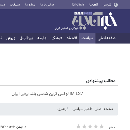
فارسی
العربية
English
تماس با ما
درباره ما
تبلیغات
آرشی
صفحه اصلی
سیاست
اقتصاد
فرهنگ
جامعه
بین‌الملل
ورزش
تا
مطالب پیشنهادی
IM LS7 لوکس ترین شاسی بلند برقی ایران
صفحه اصلی
اخبار سیاسی
رهبری
۱۹ بهمن ۱۴۰۳ - ۱۲:۲۶
۰ نفر