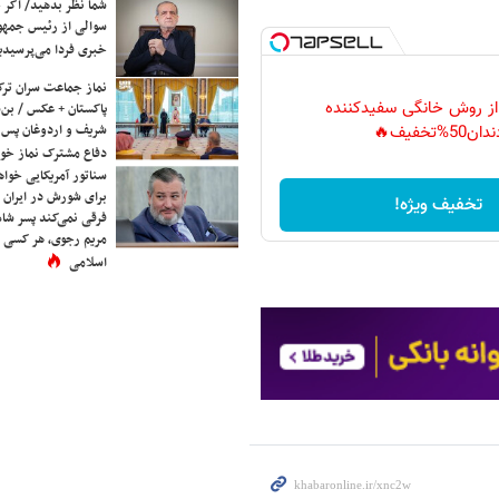
شما نظر بدهید/ اگر خ
سوالی از رئیس جمه
خبری فردا می‌پرسیدی
نماز جماعت سران ترک
 از روش خانگی سفیدکننده
پاکستان + عکس / بن‌س
شریف و اردوغان پس ا
دان50%تخفیف🔥
دفاع مشترک نماز خوا
سناتور آمریکایی خواه
برای شورش در ایران 
تخفیف ویژه!
فرقی نمی‌کند پسر شاه 
مریم رجوی، هر کسی 
اسلامی