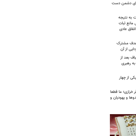
وهای دشمن دست
ت به نتیجه
 مانع ثبات
تفاق عادی
 هدف مشترک
یی از آن
اف بعد از
به رهبری
ی از چهار
خرازی؛ ما قطعا
وها و یهودیان و