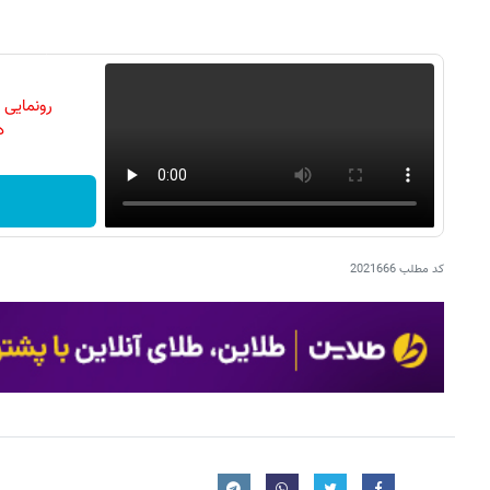
رونمایی
دن
کد مطلب
2021666