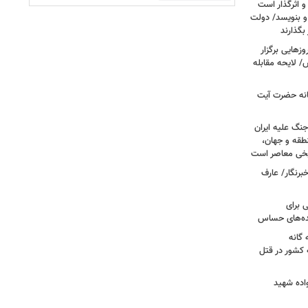
و اثرگذار است
 و بنویسد/ دولت
 بگذارند
هایی برگزار
 لایحه مقابله
انه حضرت آیت
جنگ علیه ایران
طقه و جهان،
ریخی معاصر است
برنگار/ عارف
 برای
نده‌های حساس
گانه
 کشور در قتل
واده شهید