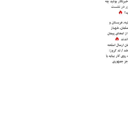
برنگار بودید چه
ور در نشست
د؟
یه، عربستان و
لمان، شهباز
ز امضای پیمان
ندند
ان ارسال اسلحه
شد / تد کروز:
روی کار بیاید یا
جز جمهوری