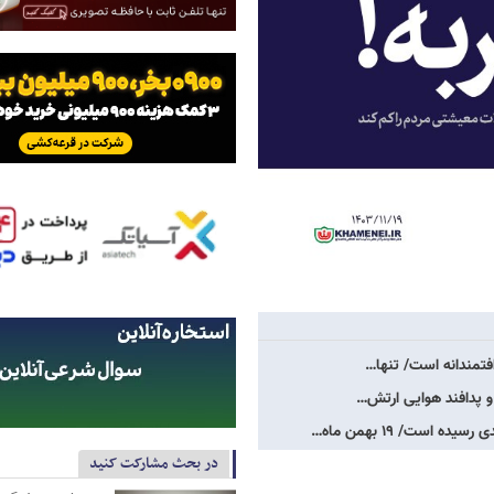
افتمندانه است/ تنها…
 و پدافند هوایی ارتش…
در بحث مشارکت کنید