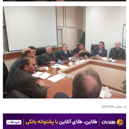
کد مطلب
2021694