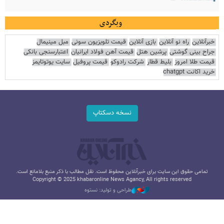
وبگردی
خبرآنلاین
راه نو آنلاین
بازی آنلاین
قیمت تلویزیون سونی
مبل مینیمال
جراح بینی گوشتی
پرشین هتل
قیمت آهن فولاد ایرانیان
اعتبارسنجی بانکی
قیمت طلا امروز
بلیط قطار
شرکت رادوکو
قیمت پروفیل
سایت یوتوتایمز
خرید اکانت chatgpt
نسخه دسکتاپ
تمامی حقوق این سایت برای خبرآنلاین محفوظ است. نقل مطالب با ذکر منبع بلامانع است.
Copyright © 2025 khabaronline News Agancy, All rights reserved
طراحی و تولید: نستوه