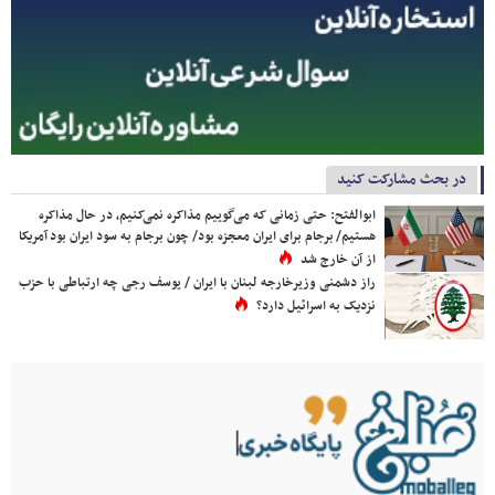
در بحث مشارکت کنید
ابوالفتح: حتی زمانی که می‌گوییم مذاکره نمی‌کنیم، در حال مذاکره
هستیم/ برجام برای ایران معجزه بود/ چون برجام به سود ایران بود آمریکا
از آن خارج شد
راز دشمنی وزیرخارجه لبنان با ایران / یوسف رجی چه ارتباطی با حزب
نزدیک به اسرائیل دارد؟