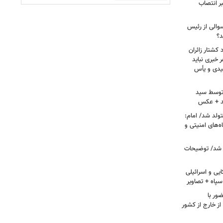
ر انتصاب
سوالی از رئیس
د؟
کشتار زائران
۱۳/ قریشی: هر خبری نباید
میدی و یأس
ه توسط سید
د + عکس
ران متولد شد/ امام:
‌های امنیتی و
 شد/ توضیحات
یی و اسرائیلی
پاه + تصاویر
ور با
ز خارج از کشور