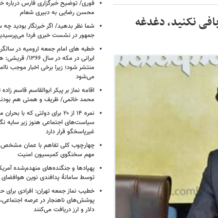
فوری/ توضیح خبرگزاری فارس درباره خب
محسن رضایی به دبیری شعام
افی نکنید، دغدغه
شما نظر بدهید/ اگر خبرنگار بودید چه 
جمهور در نشست خبری فردا می‌پرسیدی
خطبه های امام جمعه ارومیه در سالگرد 
ایرانی در مکه در سال ۶۶
منتشر شود؛ زیرا برخی اخبار موجب ناا
می‌شود
اقامه نماز بر پیکر ابوالقاسم قاسم زاد
محمد خاتمی/ ظریف و همتی هم بودن
نمره ۱۴ از ۲۰ برای دولتی که با بح
سیاست‌های اجتماعی هنوز زیر سایه نگاه
غیرپاسخگو قرار دارد
چهارچوب کلی تفاهم با عمان مشخص
مهم سخنگوی کمیسیون امنیت
پهپادها و جنگنده‌های منهدم‌شده آمریکا
توسط سامانۀ پدافندی نوین هوافضای س
خطیب نماز جمعه تهران: افرادی برای حض
پوشش‌های ناهنجار در عرصه اجتماعی، ا
دلار و ارز دریافت می‌کنند