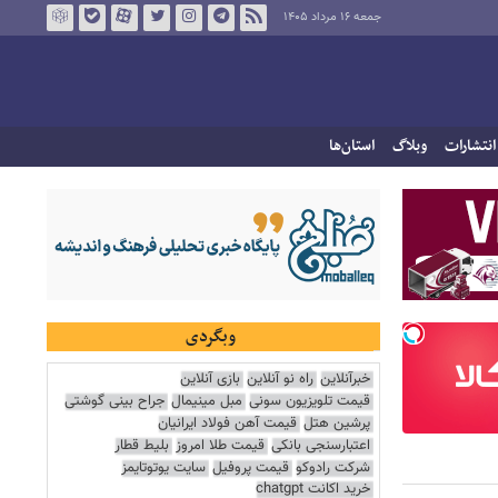
جمعه ۱۶ مرداد ۱۴۰۵
انتشارات
وبلاگ
استان‌ها
وبگردی
خبرآنلاین
راه نو آنلاین
بازی آنلاین
قیمت تلویزیون سونی
مبل مینیمال
جراح بینی گوشتی
پرشین هتل
قیمت آهن فولاد ایرانیان
اعتبارسنجی بانکی
قیمت طلا امروز
بلیط قطار
شرکت رادوکو
قیمت پروفیل
سایت یوتوتایمز
خرید اکانت chatgpt