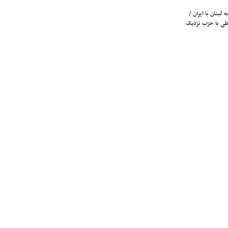
لبنان با ایران /
ی با حزب نزدیک