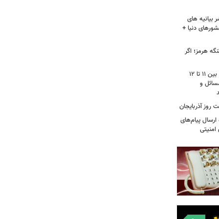
 بیانیه های
شورهای دنیا +
گه هرمز؛ اگر
محمودزاده: نمره مجلس دوازهم از ۲۰، بین ۱۱ تا ۱۲
سائل و
 روز آذربایجان
رسال پیام‌های
 امنیتی