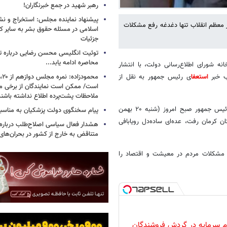
رهبر شهید در جمع خبرنگاران!
پیشنهاد نماینده مجلس: استخراج و نشر
 معظم انقلاب تنها دغدغه رفع مشکلات
اسلامی در مسئله حقوق بشر به سایر ک
جزئیات
توئیت انگلیسی محسن رضایی درباره تن
محاصره ادامه یابد...
نه شورای اطلاع‌رسانی دولت، با انتشار
ب خبر
استعفا
ی رئیس جمهور به نقل از
است/ ممکن است نمایندگان از برخی م
ملاحظات پشت‌پرده اطلاع نداشته باشند
هنوز چند روز از جلسه سران با شعار«همدلی برای مردم ایران» نگذشته و رئیس جمهور صبح امروز (شنبه ۲۰ بهمن
پیام سخنگوی دولت پزشکیان به مناسبت
سیرجان در استان کرمان رفت، عده‌ای ساده‌دل رویابافی
هشدار فعال سیاسی اصلاح‌طلب درباره ا
متناقض به خارج از کشور در بحران‌های
 مشکلات مردم در معیشت و اقتصاد را