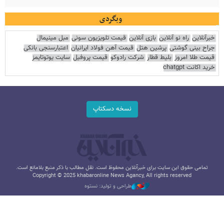
وبگردی
خبرآنلاین
راه نو آنلاین
بازی آنلاین
قیمت تلویزیون سونی
مبل مینیمال
جراح بینی گوشتی
پرشین هتل
قیمت آهن فولاد ایرانیان
اعتبارسنجی بانکی
قیمت طلا امروز
بلیط قطار
شرکت رادوکو
قیمت پروفیل
سایت یوتوتایمز
خرید اکانت chatgpt
نسخه دسکتاپ
تمامی حقوق این سایت برای خبرآنلاین محفوظ است. نقل مطالب با ذکر منبع بلامانع است.
Copyright © 2025 khabaronline News Agancy, All rights reserved
طراحی و تولید: نستوه