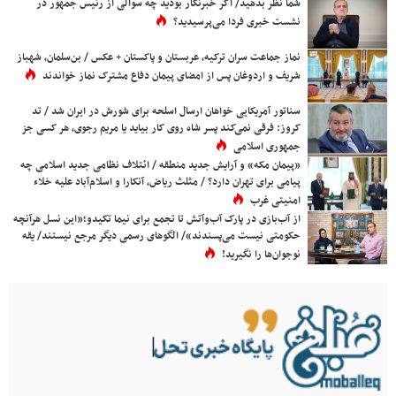
شما نظر بدهید/ اگر خبرنگار بودید چه سوالی از رئیس جمهور در
نشست خبری فردا می‌پرسیدید؟
نماز جماعت سران ترکیه، عربستان و پاکستان + عکس / بن‌سلمان، شهباز
شریف و اردوغان پس از امضای پیمان دفاع مشترک نماز خواندند
سناتور آمریکایی خواهان ارسال اسلحه برای شورش در ایران شد / تد
کروز: فرقی نمی‌کند پسر شاه روی کار بیاید یا مریم رجوی، هر کسی جز
جمهوری اسلامی
«پیمان مکه» و آرایش جدید منطقه / ائتلاف نظامی جدید اسلامی چه
پیامی برای تهران دارد؟ / مثلث ریاض، آنکارا و اسلام‌آباد علیه خلاء
امنیتی غرب
از آب‌بازی در پارک آب‌وآتش تا تجمع برای نیما تکیدو؛«این نسل هرآنچه
حکومتی نیست می‌پسندند»/ الگوهای رسمی دیگر مرجع نیستند/ یقه
نوجوان‌ها را نگیرید!