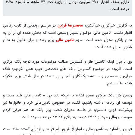
دارای سقف اعتبار ۳۰۰ میلیون تومان با بازپرداخت ۲۴ ماهه و کارمزد ۶.۲۵
درصد است.
به گزارش خبرگزاری خبرآنلاین،
محمدرضا فرزین
در مراسم رونمایی از کارت رفاهی
اظهار داشت: تامین مالی موضوع بسیار وسیعی است که بخش عمده ای از آن به
نظام بانکی محول شده است؛ سهم
تامین مالی
برای رشد و برای خانوار به نظام
بانکی محول شده است.
وی با بیان اینکه کاهش فقر و گسترش عدالت موضوعات مورد توجه بانک مرکزی
است، افزود: در موضوع گسترش بانک های تخصصی خوب عمل نکردیم؛ بانک
تجاری و تخصصی و ... همه یک کار را انجام می دهند؛ در حال تلاش برای تفکیک
بانک ها هستیم.
رییس کل بانک مرکزی ضمن اشاره به اینکه باید درباره تامین مالی بلند مدت و
توسعه ای برنامه داشته باشیم، گفت: در خصوص تامین‌مالی خرد و خانوارها نیز
پیشرفت خوبی داشتیم؛ در جلسه مدیران شعب برتر بانک ها هم‌ عرض کردم‌
سهم‌تامین‌مالی خرد از ۱۲-۱۳ درصد به بالای ۲۲-۲۳ درصد رسیده است.
فرزین با اشاره به تامین مالی خانوار از طریق وام فرزند و ازدواج گفت: ۱۱۵۰ همت