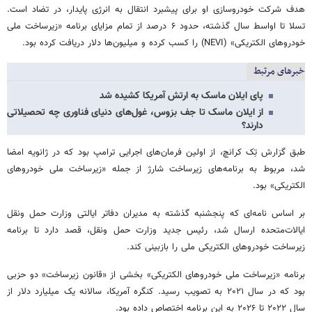
هدف شرکت خودروسازی او برای پیشبرد انتقال به انرژی پایدار، در تضاد است.
تسلا تا اواسط سال گذشته، حدود ۶ درصد از تمام مزایای برنامه «زیرساخت ملی
خودروهای الکتریکی» (NEVI) را کسب کرده و میلیون‌ها دلار دریافت کرده بود.
خبرهای مرتبط
پای ایلان ماسک به ارتش آمریکا کشیده شد
از ایلان ماسک تا جف بزوس، غول‌های دنیای فناوری چه تحصیلاتی
دارند؟
طبق گزارش تِک کرانچ، از اولین فرمان‌های اجرایی ترامپ بود که در ژانویه امضا
شد، مربوط به برنامه‌های زیرساخت شارژ از جمله «زیرساخت ملی خودروهای
الکتریکی» بود.
بر اساس نامه‌ای که پنجشنبه گذشته به مدیران دفاتر ایالتی وزارت حمل ونقل
ایالات‌متحده ارسال شد، رئیس جدید وزارت حمل ونقل، قصد دارد تا برنامه
زیرساخت خودروهای الکتریکی ملی را بازبینی کند.
برنامه «زیرساخت ملی خودروهای الکتریکی» بخشی از «قانون زیرساخت» دو حزبی
بود که در سال ۲۰۲۱ به تصویب رسید. کنگره آمریکا، سالانه یک میلیارد دلار از
سال ۲۰۲۲ تا ۲۰۲۶ به این برنامه اختصاص داده بود.