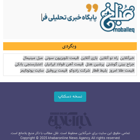
وبگردی
خبرآنلاین
راه نو آنلاین
بازی آنلاین
قیمت تلویزیون سونی
مبل مینیمال
جراح بینی گوشتی
پرشین هتل
قیمت آهن فولاد ایرانیان
اعتبارسنجی بانکی
قیمت طلا امروز
بلیط قطار
شرکت رادوکو
قیمت پروفیل
سایت یوتوتایمز
نسخه دسکتاپ
تمامی حقوق این سایت برای خبرآنلاین محفوظ است. نقل مطالب با ذکر منبع بلامانع است.
Copyright © 2025 khabaronline News Agancy, All rights reserved