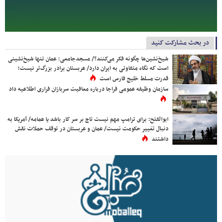
در بحث مشارکت کنید
شیخ‌نشین‌ها چگونه فکر می‌کنند؟/ مسجدجامعی: عمان تنها شیخ‌نشینی
است که نگاه متفاوتی به ایران دارد/ عربستان برادر بزرگ‌تر نیست؛
قدرت مسلط خلیج فارس است
سازمان وظیفه عمومی فراجا درباره معافیت سربازان فراری اطلاعیه داد
ابوالفتح: برای ترامپ مهم نیست تاج بر سر کار باشد یا عمامه/ آمریکا به
دنبال تغییر حکومت نیست/ عمان و عربستان در توقف حملات نقش
داشتند