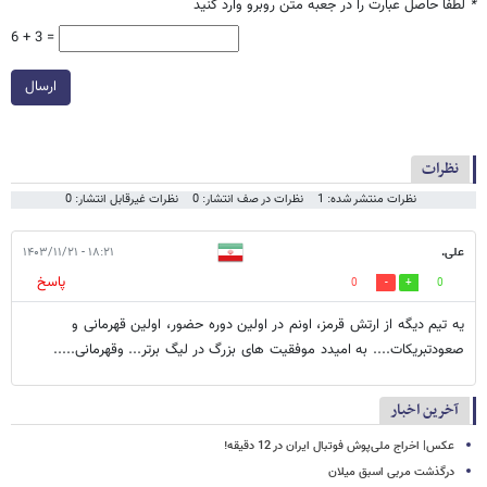
*
لطفا حاصل عبارت را در جعبه متن روبرو وارد کنید
6 + 3 =
ارسال
نظرات
نظرات منتشر شده: 1
نظرات در صف انتشار: 0
نظرات غیرقابل انتشار: 0
علی.
۱۸:۲۱ - ۱۴۰۳/۱۱/۲۱
پاسخ
0
0
یه تیم دیگه از ارتش قرمز، اونم در اولین دوره حضور، اولین قهرمانی و
صعودتبریکات.... به امیدد موفقیت های بزرگ در لیگ برتر... وقهرمانی.....
آخرین اخبار
عکس| اخراج ملی‌پوش فوتبال ایران در 12 دقیقه!
درگذشت مربی اسبق میلان