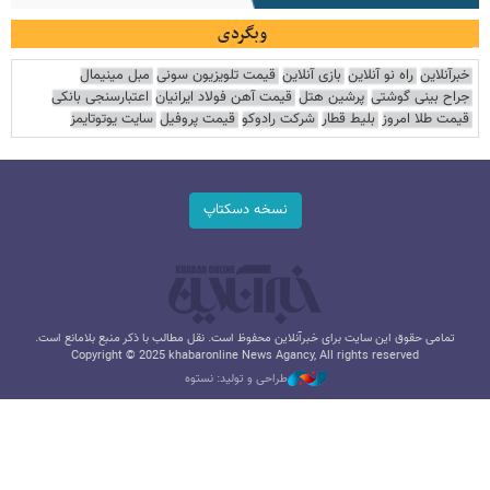
وبگردی
خبرآنلاین
راه نو آنلاین
بازی آنلاین
قیمت تلویزیون سونی
مبل مینیمال
جراح بینی گوشتی
پرشین هتل
قیمت آهن فولاد ایرانیان
اعتبارسنجی بانکی
قیمت طلا امروز
بلیط قطار
شرکت رادوکو
قیمت پروفیل
سایت یوتوتایمز
نسخه دسکتاپ
تمامی حقوق این سایت برای خبرآنلاین محفوظ است. نقل مطالب با ذکر منبع بلامانع است.
Copyright © 2025 khabaronline News Agancy, All rights reserved
طراحی و تولید: نستوه