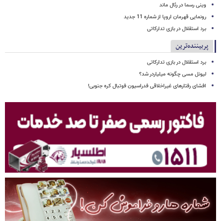
وینی رسما در رئال ماند
رونمایی قهرمان اروپا از شماره 11 جدید
برد استقلال در بازی تدارکاتی
پربیننده‌ترین
برد استقلال در بازی تدارکاتی
لیونل مسی چگونه میلیاردر شد؟
افشای رفتارهای غیراخلاقی فدراسیون فوتبال کره جنوبی!