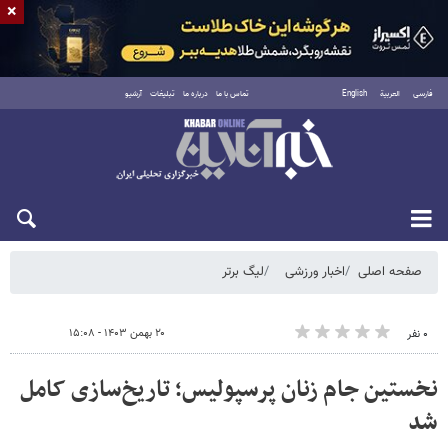
×
فارسی
العربية
English
تماس با ما
درباره ما
تبلیغات
آرشیو
پنجشنبه ۱۵ مرداد ۱۴۰۵
صفحه اصلی
اخبار ورزشی
لیگ برتر
۲۰ بهمن ۱۴۰۳ - ۱۵:۰۸
۰ نفر
نخستین جام زنان پرسپولیس؛ تاریخ‌سازی کامل
شد