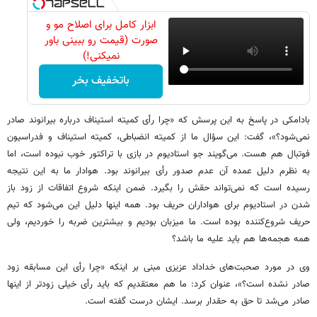
ابزار کامل برای اصلاح مو و
صورت (قیمت رو ببینی باور
نمیکنی!)
باتخفیف بخر
بادامکی در پاسخ به این پرسش که «چرا رأی کمیته استیناف درباره بیرانوند صادر
نمی‌شود؟»، گفت: این سؤال ما از کمیته انضباطی، کمیته استیناف و فدراسیون
فوتبال هم هست. می‌گویند جو استادیوم در بازی با تراکتور خوب نبوده است، اما
به نظرم دلیل عمده آن عدم صدور رأی بیرانوند بود. هوادار ما به این نتیجه
رسیده است که نمی‌تواند حقش را بگیرد. ضمن اینکه شروع اتفاقات از زود باز
شدن در استادیوم برای هواداران حریف بود. همه اینها دلیل این می‌شود که تیم
حریف شروع‌کننده بوده است. ما میزبان بودیم و بیشترین ضربه را خوردیم، ولی
همه هجمه‌ها هم باید علیه ما باشد؟
وی در مورد صحبت‌های خداداد عزیزی مبنی بر اینکه «چرا رأی این مسابقه زود
صادر نشده است؟»، عنوان کرد: ما هم معتقدیم که باید رأی خیلی زودتر از اینها
صادر می‌شد تا حق به حقدار برسد. ایشان درست گفته است.