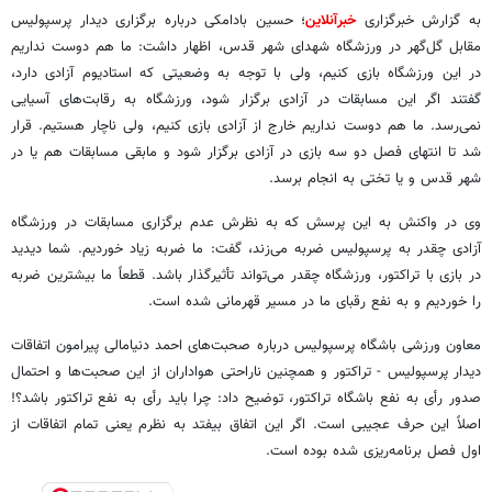
به گزارش خبرگزاری
خبرآنلاین
؛ حسین بادامکی درباره برگزاری دیدار پرسپولیس
مقابل گل‌گهر در ورزشگاه شهدای شهر قدس، اظهار داشت: ما هم دوست نداریم
در این ورزشگاه بازی کنیم، ولی با توجه به وضعیتی که استادیوم آزادی دارد،
گفتند اگر این مسابقات در آزادی برگزار شود، ورزشگاه به رقابت‌های آسیایی
نمی‌رسد. ما هم دوست نداریم خارج از آزادی بازی کنیم، ولی ناچار هستیم. قرار
شد تا انتهای فصل دو سه بازی در آزادی برگزار شود و مابقی مسابقات هم یا در
شهر قدس و یا تختی به انجام برسد.
وی در واکنش به این پرسش که به نظرش عدم برگزاری مسابقات در ورزشگاه
آزادی چقدر به پرسپولیس ضربه می‌زند، گفت: ما ضربه زیاد خوردیم. شما دیدید
در بازی با تراکتور، ورزشگاه چقدر می‌تواند تأثیرگذار باشد. قطعاً ما بیشترین ضربه
را خوردیم و به نفع رقبای ما در مسیر قهرمانی شده است.
معاون ورزشی باشگاه پرسپولیس درباره صحبت‌های احمد دنیامالی پیرامون اتفاقات
دیدار پرسپولیس - تراکتور و همچنین ناراحتی هواداران از این صحبت‌ها و احتمال
صدور رأی به نفع باشگاه تراکتور، توضیح داد: چرا باید رأی به نفع تراکتور باشد؟!
اصلاً این حرف عجیبی است. اگر این اتفاق بیفتد به نظرم یعنی تمام اتفاقات از
اول فصل برنامه‌ریزی شده بوده است.