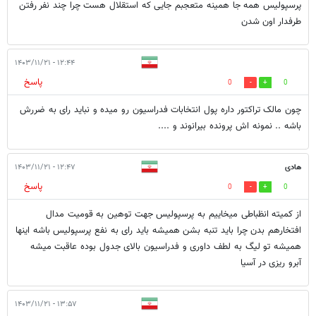
پرسپولیس همه جا همینه متعجبم جایی که استقلال هست چرا چند نفر رفتن
طرفدار اون شدن
۱۲:۴۴ - ۱۴۰۳/۱۱/۲۱
پاسخ
0
0
چون مالک تراکتور داره پول انتخابات فدراسیون رو میده و نباید رای به ضررش
باشه .. نمونه اش پرونده بیرانوند و ....
هادی
۱۲:۴۷ - ۱۴۰۳/۱۱/۲۱
پاسخ
0
0
از کمیته انظباطی میخاییم به پرسپولیس جهت توهین به قومیت مدال
افتخارهم بدن چرا باید تنبه بشن همیشه باید رای به نفع پرسپولیس باشه اینها
همیشه تو لیگ به لطف داوری و فدراسیون بالای جدول بوده عاقبت میشه
آبرو ریزی در آسیا
۱۳:۵۷ - ۱۴۰۳/۱۱/۲۱