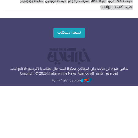
قیمت طلا امروز
بلیط قطار
شرکت رادوکو
قیمت پروفیل
سایت یوتوتایمز
خرید اکانت chatgpt
نسخه دسکتاپ
تمامی حقوق این سایت برای خبرآنلاین محفوظ است. نقل مطالب با ذکر منبع بلامانع است.
Copyright © 2025 khabaronline News Agancy, All rights reserved
طراحی و تولید: نستوه