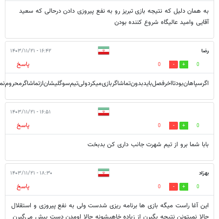
به همان دلیل که نتیجه بازی تبریز رو به نفع پیروزی دادن درحالی که سعید
آقایی وامید عالیگاه شروع کننده بودن
رضا
۱۶:۴۲ - ۱۴۰۳/۱۱/۲۱
پاسخ
0
0
اگرسپاهان‌بودتااخرفصل‌بایدبدون‌تماشاگربازی‌میکردولی‌تیم‌سوگلیشان‌ازتماشاگرمحروم‌نم
۱۶:۵۱ - ۱۴۰۳/۱۱/۲۱
پاسخ
0
0
بابا شما برو از تیم شهرت جانب داری کن‌ بدبخت
بهزاد
۱۸:۳۰ - ۱۴۰۳/۱۱/۲۱
پاسخ
0
0
این آغا راست میگه بازی ها برنامه ریزی شدست ولی به نفع پیروزی و استقلال
حالا نمیتونن نتیجه بگیرن از زیاده خاهیشونه حالا اومدن دست پیش می‌گیرن