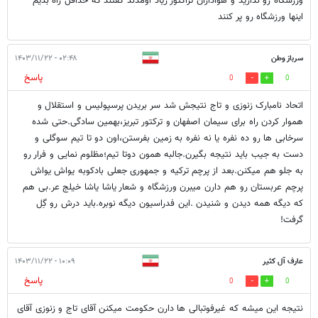
ورزشگاه رو ندارید و هواداران تراکتور زیاد اومدند گفتند که حداقل راه بدیم
اینها ورزشگاه رو پر کنند
سرباز وطن
۰۲:۴۸ - ۱۴۰۳/۱۱/۲۲
پاسخ
0
0
اتحاد نامبارک زنوزی و تاج نتیجش شد سر بریدن پرسپولیس و استقلال و
هموار کردن راه برای سیمان اصفهان و ترکتور تبریز،بهمین سادگی.حتی شده
سرخابی ها رو ده نفره یا نه نفره به زمین بفرستن،اون دو تا تیم سوگلی و
دست به جیب باید نتیجه بگیرن.جالبه همون دوتا تیم؛مظلوم نمایی و فرار رو
به جلو هم میکنن.بعد از پرچم ترکیه و جمهوری جعلی بادکوبه یواش یواش
پرچم عربستان رو هم دارن میبرن ورزشگاه و شعار یاشا یاشا خیلج عر.بی هم
که دیگه همه دیدن و شنیدن .این فدراسیون دیگه نوبره.باید درش رو گِل
گرفت!
عارف آل کثیر
۱۰:۰۹ - ۱۴۰۳/۱۱/۲۲
پاسخ
0
0
نتیجه این میشه که غیرفوتبالی ها دارن حکومت میکنن آقای تاج و زنوزی آقای