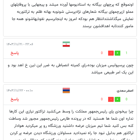
اونموقع که پرچهای بیگانه به استادیومها آورده میشد و پیجهایی با پروفایلهای
مملو ازپرچمهای بیگانه شعارهای نژادپرستی شونوبه بهانه ظلم به ترکتوربه
نمایش میگذاشتندانتظار هم بودکه امروز به اینجابرسیم نفوذیهاشونو همه جا
مامور کنندتابه اهدافشون برسند
۲۲:۰۶ - ۱۴۰۳/۱۱/۲۱
پاسخ
0
1
چون پرسپولیس میزبان بوده،رای کمیته انصباطی به ضرر این تین خ اهد بود و
این یک امر طبیعی میباشد
اصغر سعدی
۰۰:۱۰ - ۱۴۰۳/۱۱/۲۲
پاسخ
0
0
چرا بیخودی پای رئیس‌جمهور مملکت را وسط می‌کشید تراکتور نیازی این کارها
نداره اون شما ها هستید که در پرونده طارمی رئیس‌جمهور مجبور شد وساطت
کنه بس کنید شما تیم میزبان عرضه داشتید ورزشگاه رو پر میکردید هوادار
تراکتور هم بدلیل نبود جا راه نمیدادید مسئولان ورزشگاه دیدن عرضه پر کردن