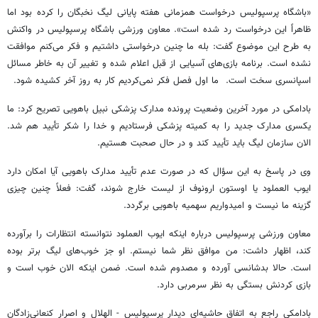
«باشگاه پرسپولیس درخواست همزمانی هفته پایانی لیگ نخبگان را کرده بود اما
ظاهراً این درخواست رد شده است». معاون ورزشی باشگاه پرسپولیس در واکنش
به طرح این موضوع گفت: بله ما چنین درخواستی داشتیم و فکر می‌کنم موافقت
نشده است. برنامه بازی‌های آسیایی از قبل اعلام شده و تغییر آن به خاطر مسائل
اسپانسری سخت است. ما اول فصل فکر نمی‌کردیم کار به روز آخر کشیده شود.
بادامکی در مورد آخرین وضعیت پرونده مدارک پزشکی نبیل باهویی تصریح کرد: ما
یکسری مدارک جدید را به کمیته پزشکی فرستادیم و خدا را شکر تأیید هم شد.
الان سازمان لیگ باید تأیید کند و در حال صحبت هستیم.
وی در پاسخ به این سؤال که در صورت عدم تأیید مدارک باهویی آیا امکان دارد
ایوب العملود یا اوستون ارونوف از لیست خارج شوند، گفت: فعلاً چنین چیزی
گزینه ما نیست و امیدواریم سهمیه باهویی برگردد.
معاون ورزشی پرسپولیس درباره اینکه ایوب العملود نتوانسته انتظارات را برآورده
کند، اظهار داشت: من موافق نظر شما نیستم. او جز خوب‌های لیگ برتر بوده
است. حالا بدشانسی آورده و مصدوم شده است. ضمن اینکه الان خوب است و
بازی کردنش بستگی به نظر سرمربی دارد.
بادامکی راجع به اتفاق حاشیه‌ای دیدار پرسپولیس - الهلال و اصرار کنعانی‌زادگان