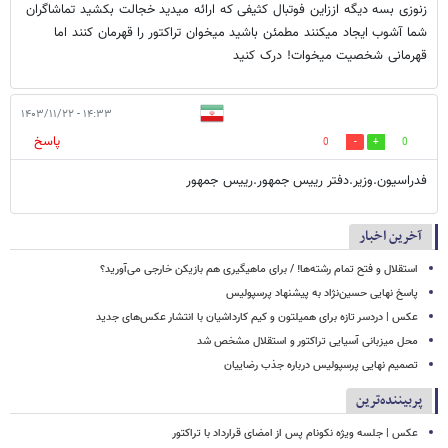
زنوزی بسه دیگه اززاین فوتبال کثیفی که ارائه میدید خجالت بکشید تماشاگران
شما آشوب ایجاد میکنند مطمئن باشید میخوان تراکتور را قهرمان کنند اما
قهرمانی شخصیت میخوات! درک کنید
۱۴:۳۳ - ۱۴۰۳/۱۱/۲۲
پاسخ
0
0
فدراسیون.وزیر.دفتر رییس جمهور.رییس جمهور
آخرین اخبار
استقلال و فتح تمام رشته‌ها! / برای ماهیگیری هم بازیکن خارجی می‌آورید؟
پاسخ نهایی حسین‌نژاد به پیشنهاد پرسپولیس
عکس | دردسر تازه برای همیلتون و کیم کارداشیان با انتشار عکس‌های جدید
محل میزبانی آسیایی تراکتور و استقلال مشخص شد
تصمیم نهایی پرسپولیس درباره جذب رضاییان
پربیننده‌ترین
عکس | جلسه ویژه نکونام پس از امضای قرارداد با تراکتور