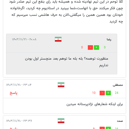
کلا توحم در این تیم نهادینه شده و همیشه باید رای بنفع این تیم صلدر شود
چون فکر میکنند حق با انهاست،شما ببینید در استادیوم چه کردید، اگر‌خانواده
خودتان بود همین همین را میگفتی،الان به حرف هاشمی نسب میرسیم که
چه کردید
رضا
۲۰:۰۸ - ۱۴۰۳/۱۱/۲۱
0
0
منظورت توهمه؟ بله بله ما توهم بعد منچستر اول بودن
نداریم
مصطفی
۲۳:۰۴ - ۱۴۰۳/۱۱/۲۰
پاسخ
10
24
برای اینکه شعارهای نژادپرستانه میدین
صمد
۲۳:۳۶ - ۱۴۰۳/۱۱/۲۰
پاسخ