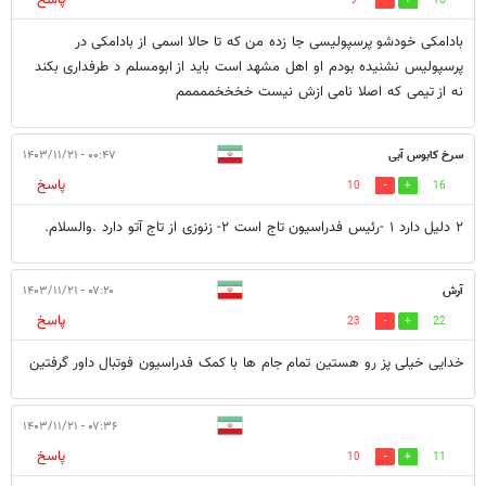
9
16
بادامکی خودشو پرسپولیسی جا زده من که تا حالا اسمی از بادامکی در
پرسپولیس نشنیده بودم او اهل مشهد است باید از ابومسلم د طرفداری بکند
نه از تیمی که اصلا نامی ازش نیست خخخخممممم
سرخ کابوس آبی
۰۰:۴۷ - ۱۴۰۳/۱۱/۲۱
پاسخ
10
16
۲ دلیل دارد ۱ -رئیس فدراسیون تاج است ۲- زنوزی از تاج آتو دارد .والسلام.
آرش
۰۷:۲۰ - ۱۴۰۳/۱۱/۲۱
پاسخ
23
22
خدایی خیلی پز رو هستین تمام جام ها با کمک فدراسیون فوتبال داور گرفتین
۰۷:۳۶ - ۱۴۰۳/۱۱/۲۱
پاسخ
10
11