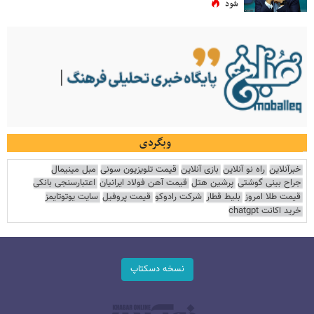
شود
وبگردی
خبرآنلاین
راه نو آنلاین
بازی آنلاین
قیمت تلویزیون سونی
مبل مینیمال
جراح بینی گوشتی
پرشین هتل
قیمت آهن فولاد ایرانیان
اعتبارسنجی بانکی
قیمت طلا امروز
بلیط قطار
شرکت رادوکو
قیمت پروفیل
سایت یوتوتایمز
خرید اکانت chatgpt
نسخه دسکتاپ