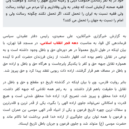
خود در به ثمر رساندن حکومت دینی و زمینه سازی ظهور را بدانند و موهبت ولی
فقیه صحنه آزمایش است که چقدر به ولی وفاداریم و آیا مردم می توانند رسالت
ولی فقیه نسبت به ایران را تحمل کنند، اگر تحمل نکنند چگونه رسالت ولی و
امام را نسبت به جهان را تحمل می ‌کنند؟
به گزارش خبرگزاری خبرآنلاین، علی سعیدی، رئیس دفتر عقیدتی سیاسی
فرماندهی کل قوا، به مناسبت
دهه فجر انقلاب اسلامی
، در مسجد قبا تهران، با
بیان اینکه در طول تاریخ معمولاً در هر دوره‌ای حق و باطل وجود داشته است و به
نوعی در تقابل باهم بوده اند، اظهار داشت: از زمان فرزندان حضرت آدم تا آینده
همواره تقابل جبهه حق و کفر با یکدیگر پابرجاست و هرگاه حق و باطل و اراده حق
و باطل در مصاف هم قرار گرفتند، اراده ذات ربوبی تفقد پیدا کرد و حق پیروز شد.
بنابر روایت فارس، وی با بیان اینکه در گذشته تاریخ دو مقطع و حق و باطل در
تقابل با حقیقت باهم قرار داشتند و به رغم همه تلاشی که جبهه کفر داشت،
اراده خدا محقق و پیروز شد، تصریح کرد: اراده خدا محقق شدنی است و هیچ
قدرت و امکاناتی نمی‌تواند جلوی اراده الهی را بگیرد، یکی از قَدر ترین و قلدرترین
و سفاک ترین چهره تاریخ فرعون و یکی از انبیاء قَدر الهی موسی بن عمران است
و فرعون با همه توان برای جلوگیری از اراده خدا قدم برداشت اما ناکام ماند و
حضرت موسی (ع) متولد شد و جلوی فرعون و جریان باطل تاریخ ایستاد.