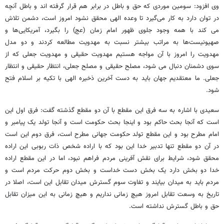
وی افزود: سومین موردی که حق و باطل در برابر هم قرار گرفته اند و باطل آنچه
در توان دارد به کار می‌گیرد تا وعده الهی محقق نشود امروز است، دشمن تلاش
می کند با همه وجود جلوی ظهور امام زمان (عج) را بگیرد، آمریکایی‌ها و
صهیونیست‌ها به مراتب بیشتر نسبت به مهدویت مطالعه کردند و دو مدل
مهدویت را امروز با آن مواجه هستیم مهدویت حقیقی و مهدویت جعلی که از
سوی دشمنان دنبال می شود، مصلح حقیقی و مصلح جعلی، انتظار حقیقی و انتظار
جعلی. ما معتقدیم جهان باید به دست آخرین ذخیره الهی با تکیه بر اسلام فتح
شود.
سعیدی با اشاره به سه فرق این مقطع با آن دو مقطع گذشته گفت: فرق اول این
است که آنجا بحث حاکم بود و اینجا بحث حکومت است و آنجا تولد یک پیامبر و
امام مطرح بود و این مقطع تولد حکومت جهانی مطرح است، فرق دوم این است
در آن دو مقطع تنها تدبیر خدا این بود که با اراده شخص ذات ربوبی این اراده
محقق شود، شرایط برای نقش آفرینی مردم فراهم نبود، اما در این مقطع اراده
خدا دو بخش دارد یک بخش دست خداست و بخش دوم حرکت مردم است و
مردم باید به میدان بیایند و تفاوت سوم گسترش میدان تقابل این است، اصلا در
تاریخ به وسعت تقابل امروز هیچ زمانی نداریم و هیچ زمانی به این میزان تقابل
حق و باطل گسترش نداشته است.