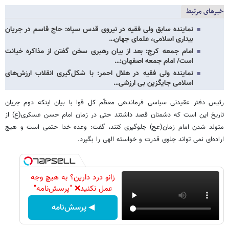
خبرهای مرتبط
نماینده سابق ولی فقیه در نیروی قدس سپاه: حاج قاسم در جریان
بیداری اسلامی، علمای جهان…
امام جمعه کرج: بعد از بیان رهبری سخن گفتن از مذاکره خیانت
است/ امام جمعه اصفهان:…
نماینده ولی فقیه در هلال احمر: با شکل‌گیری انقلاب ارزش‌های
اسلامی جایگزین بی ارزشی…
رئیس دفتر عقیدتی سیاسی فرماندهی معظّم کل قوا با بیان اینکه دوم جریان
تاریخ این است که دشمنان قصد داشتند حتی در زمان امام حسن عسکری(ع) از
متولد شدن امام زمان(عج) جلوگیری کنند، گفت: وعده خدا حتمی است و هیچ
اراده‌ای نمی تواند جلوی قدرت و خواسته الهی را بگیرد.
زانو درد دارین؟ به هیچ وجه
عمل نکنید❌ "پرسش‌نامه"
◀ پرسش‌نامه