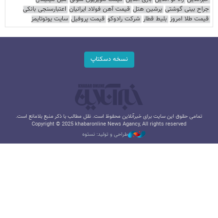
جراح بینی گوشتی
پرشین هتل
قیمت آهن فولاد ایرانیان
اعتبارسنجی بانکی
قیمت طلا امروز
بلیط قطار
شرکت رادوکو
قیمت پروفیل
سایت یوتوتایمز
نسخه دسکتاپ
تمامی حقوق این سایت برای خبرآنلاین محفوظ است. نقل مطالب با ذکر منبع بلامانع است.
Copyright © 2025 khabaronline News Agancy, All rights reserved
طراحی و تولید: نستوه