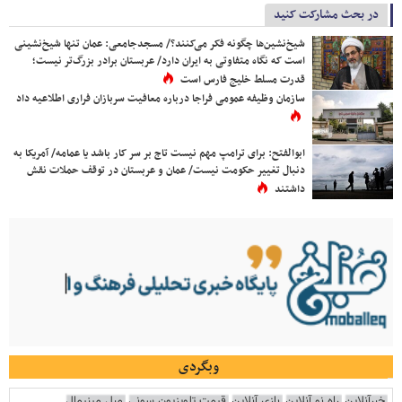
در بحث مشارکت کنید
شیخ‌نشین‌ها چگونه فکر می‌کنند؟/ مسجدجامعی: عمان تنها شیخ‌نشینی
است که نگاه متفاوتی به ایران دارد/ عربستان برادر بزرگ‌تر نیست؛
قدرت مسلط خلیج فارس است
سازمان وظیفه عمومی فراجا درباره معافیت سربازان فراری اطلاعیه داد
ابوالفتح: برای ترامپ مهم نیست تاج بر سر کار باشد یا عمامه/ آمریکا به
دنبال تغییر حکومت نیست/ عمان و عربستان در توقف حملات نقش
داشتند
وبگردی
خبرآنلاین
راه نو آنلاین
بازی آنلاین
قیمت تلویزیون سونی
مبل مینیمال