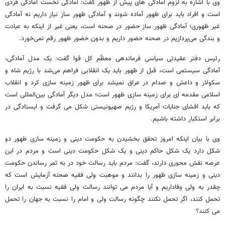
وی با اشاره به لزوم آمادگی های پیش از ظهور گفت: آمادگی نخست آمادگی فردی
است و افراد باید برای ظهور آماده شوند و آمادگی ظهور ساز نیاز داریم نه آمادگی
غیر ظهوری؛ آمادگی ظهور ساز حضور در صحنه است، یعنی غیر از اینکه به عبادت
و بندگی می‌پردازیم در صحنه حضور داریم و بدون حضور ظهور رقم نمی‌خورد.
رئیس دفتر عقیدتی سیاسی فرماندهی معظّم کل قوا گفت: یک مدل آمادگی،
آمادگی سیستمی است، قبل از ظهور باید یک انقلابی فراهم می‌شد با رژیم شاه و
سکولار و داعش و صدام در عراق نمیشد برای ظهور زمینه سازی کرد و انقلاب
اسلامی مقدمه ای برای زمینه سازی ظهور است؛ مدل دیگر آمادگی بین‌المللی است
که باید افشای جنایات آمریکا و رژیم صهیونیستی شکل می گرفت و ایستادگی در
برابر استکبار داشته باشیم.
وی با بیان اینکه امروز تحقق بخشیدن به حکومت دینی و زمینه سازی ظهور دو
شکل دارد یک شکل حاکم دینی و یک شکل حکومت دینی است و مردم در این
عرصه نقش محوری دارند، گفت: مردم باید رسالت خود در به ثمر رساندن حکومت
دینی و زمینه سازی ظهور را بدانند و موهبت ولی فقیه صحنه آزمایش است که
چقدر به ولی وفاداریم و آیا مردم می توانند رسالت ولی فقیه نسبت به ایران را
تحمل کنند، اگر تحمل نکنند چگونه رسالت ولی و امام را نسبت به جهان را تحمل
می ‌کنند؟