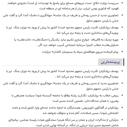
سرپرست وزارت دفاع: دست نیروهای مسلح برای پاسخ به تهدیدات پُر است/ به‌زودی خواهند
فهمید که فناوری بومی ایران، برتر از هر سامانه ای در منطقه است
تصاویری جدید از حسن روحانی و ظریف در یک جلسه/ جهانگیری با ماسک آمد/ گپ و گفت علی
جنتی با رئیس جمهور سابق
یوسف پزشکیان: قدرت رئیس‌ جمهور محدود است/ کشور ما پیش از ورود به دوران جنگ نیز با
پیچیدگی‌های ساختاری دست و پنجه نرم می‌کرد اما...
چهره نزدیک به قالیباف: خوارج سازی نکنیم نباید یکدیگر را «جنگ‌طلب»، «ذلت‌طلب» یا
«سازش‌طلب» خطاب کنیم/ سرمایه اجتماعی آسیب خواهد دید اگر...
پیام فرمانده نیروی هوافضای سپاه به بسیجیان کاشان+ جزئیات
پربیننده‌ترین
یوسف پزشکیان: قدرت رئیس‌ جمهور محدود است/ کشور ما پیش از ورود به دوران جنگ نیز با
پیچیدگی‌های ساختاری دست و پنجه نرم می‌کرد اما...
تصاویری جدید از حسن روحانی و ظریف در یک جلسه/ جهانگیری با ماسک آمد/ گپ و گفت علی
جنتی با رئیس جمهور سابق
ربیعی خطاب به پزشکیان: نگذارید رشته وفاق با جامعه گسسته شود/ سیاست همراهی با
رهبری، با همان صداقت‌تان، تضمین کننده مسیر است
پزشکیان در گفتگوی تلویزیونی: همسایگان ما اجازه ندادند عده‌ای وارد کشور شده و باعث
اغتشاش شوند/ مسیر اصلاحات آغاز شده و متوقف نخواهد شد
جزئیاتی از مذاکرات ایران و عمان بر سر تنگه هرمز/ سخنگوی هیات رئیسه مجلس: بیانیه‌ای
شامل تصحیح مسیر تردد دریایی در تنگه، در آستانه نهایی شدن است