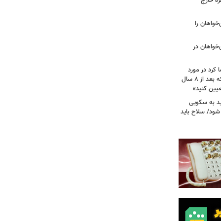
زه خارج
مهوری‌خواهان را
‌خواهان در
 کرد در مورد
تصویب آن چه گفت؟ / هشدار ظریف که بعد از ۸ سال
عیین کنید»
اید به سکویی
شود/ سلاح باید