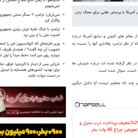
نتانیاهو: تا زمان خلع سلاح حماس از غ
نمی‌شویم
آمریکا با پرسش هایی برای محک زدن
سی‌ان‌ان: ترامپ ۲ سنگر سنتی ج
واگذار کرد
ترامپ با جنگ علیه ایران برتری جمهوری
امنیت ملی را از بین برد
ز مقام های کنونی و سابق آمریکا درباره
ود؛ دو موضوعی که از نظر ترامپ وفاداری آنها را نسبت به
وزیر خارجه‌ای که کنوانسیون خزر را امضا
دوباره روی میز آمد؛ «خط مبدأ را اول ت
 در نظر گرفته شده اند درباره شورش ها
بارزانی پس از دیدار با الزیدی؛ عراق، نب
برای تهدید کشورهای همسایه یا تبدیل 
در دست دولت باشد
 چند که معلوم نیست آیا دلایل دیگری
فقط امروز با 29%تخفیف،پرداخت درب منزل و
ویض چراغ 40 وات بخر