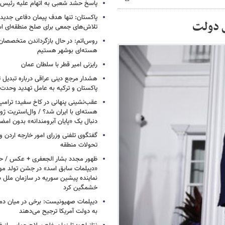
پاسخ حشد شعبی به اتهام‌ علیه رئیس 
پاکستان: تنها هدف پیمان دفاعی جدید
ی دولت
تلاش‌های جمعی برای صلح منطقه‌ای 
روس‌اتم: در حال بازگرداندن متخصصان 
هسته‌ای بوشهر هستیم
رایزنی امیر قطر با سلطان عمان
هشدار مرجع دینی عراقی درباره تبدیل 
پاکستان و ترکیه به عامل تهدید وحدت 
عقب‌نشینی پنهانی در کاخ سفید؛ ترامپ
هسته‌ای با ایران شد؟ / وال‌استریت ژور
دنبال یک «پایان آبرومندانه» بدون امض
گفتگوی تلفنی وزرای امور خارجه اردن و 
تحولات منطقه
ظهور مجدد بشار الجعفری + عکس / ح
«دیپلمات سابق اسد» در جشن تولد مو
نماینده پیشین سوریه در سازمان ملل س
خشمگین کرد
دیپلمات صهیونیست: برخی در میان دموکر
به دولت آمریکا ترجیح می‌دهند