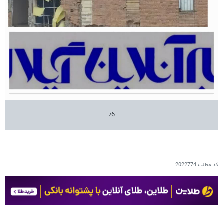
76
کد مطلب
2022774