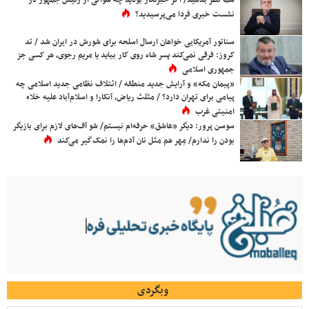
شما نظر بدهید/ اگر خبرنگار بودید چه سوالی از رئیس جمهور در
نشست خبری فردا می‌پرسیدید؟
سناتور آمریکایی خواهان ارسال اسلحه برای شورش در ایران شد / تد
کروز: فرقی نمی‌کند پسر شاه روی کار بیاید یا مریم رجوی، هر کسی جز
جمهوری اسلامی
«پیمان مکه» و آرایش جدید منطقه / ائتلاف نظامی جدید اسلامی چه
پیامی برای تهران دارد؟ / مثلث ریاض، آنکارا و اسلام‌آباد علیه خلاء
امنیتی غرب
سوسن پرور: دیگر «عاشق» حرفه‌ام نیستم/ شو آف‌های لازم برای بازیگر
بودن را ندارم/ مِهر هم مثل نان آدم‌ها را نمک‌گیر می‌کند
وبگردی