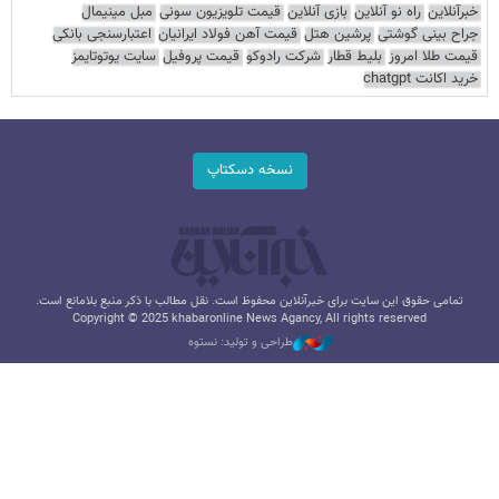
خبرآنلاین
راه نو آنلاین
بازی آنلاین
قیمت تلویزیون سونی
مبل مینیمال
جراح بینی گوشتی
پرشین هتل
قیمت آهن فولاد ایرانیان
اعتبارسنجی بانکی
قیمت طلا امروز
بلیط قطار
شرکت رادوکو
قیمت پروفیل
سایت یوتوتایمز
خرید اکانت chatgpt
نسخه دسکتاپ
تمامی حقوق این سایت برای خبرآنلاین محفوظ است. نقل مطالب با ذکر منبع بلامانع است.
Copyright © 2025 khabaronline News Agancy, All rights reserved
طراحی و تولید: نستوه