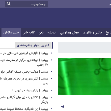
و
ریخ
دانش و فناوری
هوش مصنوعی
اندیشه
دین
کافه خبر
چندرسانه‌ای
آخرین اخبار چندرسانه‌ای
ببینید | افزایش قربانیان تیراندازی در م
ببینید | تیراندازی مرگبار در مدرسه‌ تایل
۲۰ زخمی
ببینید | موکب پخش عینک آفتابی برای ز
ببینید | آتش‌سوزی در نجران همزمان ب
یمن
ببینید | بارش برف در نیوزیلند
ببینید | تلاش یک زن برای گرفتن سلف
بازیگر
ببینید | زنِ بادیگارد محافظ نیوشا ض