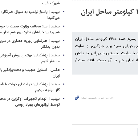
شهرک غرب
ببینید | سردار تنگسیری: سعی شده همه ۲۲۰۰ کیلومتر ساحل ایران
ببینید | پاسخ ترامپ به سوال خبرنگار: م
می‌کنیم!
ببینید | ساز مخالف وزارت صمت با خود
هیبریدی: خواهان ندارد برق هم نداریم!
فرمانده نیروی دریایی سپاه گفت: با همکاری نیروهای دریایی ارتش، سپاه و بسیج همه ۲۲۰۰ کیلومتر ساحل ایران
ببینید | هنرنمایی روزبه حصاری در سر
ی دریایی سپاه برای جلوگیری از اصابت
بدون بدلکار
 با ساخت نخستین ناوپهپادبر به دانش
ببینید | پزشکیان: بهترین روش آموزشی د
لا ایران هم به آن دست یافته است./
مستقر کنیم
عکس | استایل عجیب و بحث‌برانگیز باز
ایران
ببینید | پزشکیان: در ابتدای دولت با ق
گاز مواجه بودیم
ببینید | انهدام تجهیزات اوکراین در محو
توسط اپراتورهای پهپاد روسی