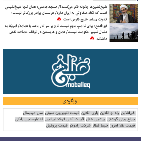
شیخ‌نشین‌ها چگونه فکر می‌کنند؟/ مسجدجامعی: عمان تنها شیخ‌نشینی
است که نگاه متفاوتی به ایران دارد/ عربستان برادر بزرگ‌تر نیست؛
قدرت مسلط خلیج فارس است
ابوالفتح: برای ترامپ مهم نیست تاج بر سر کار باشد یا عمامه/ آمریکا به
دنبال تغییر حکومت نیست/ عمان و عربستان در توقف حملات نقش
داشتند
وبگردی
خبرآنلاین
راه نو آنلاین
بازی آنلاین
قیمت تلویزیون سونی
مبل مینیمال
جراح بینی گوشتی
پرشین هتل
قیمت آهن فولاد ایرانیان
اعتبارسنجی بانکی
قیمت طلا امروز
بلیط قطار
شرکت رادوکو
قیمت پروفیل