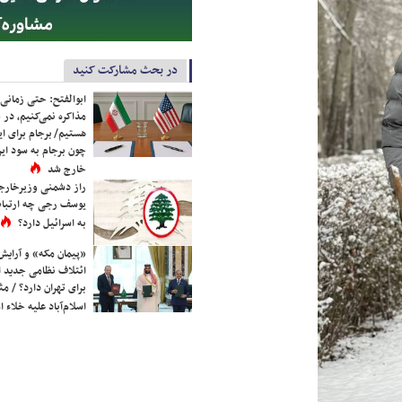
در بحث مشارکت کنید
ابوالفتح: حتی زمانی 
مذاکره نمی‌کنیم، در 
هستیم/ برجام برای ای
چون برجام به سود ایرا
خارج شد
راز دشمنی وزیرخارجه 
یوسف رجی چه ارتباط
به اسرائیل دارد؟
«پیمان مکه» و آرایش
ائتلاف نظامی جدید 
برای تهران دارد؟ / مث
اسلام‌آباد علیه خلاء