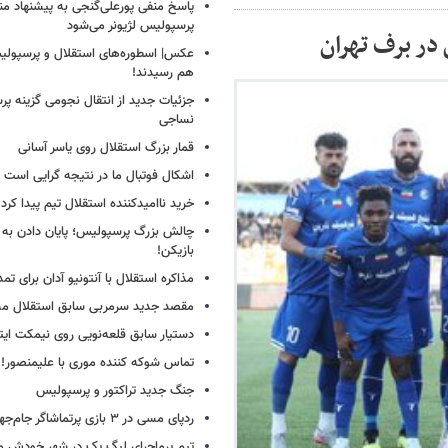
پاسخ منفی پورعلی‌گنجی به پیشنهاد م
پرسپولیس لژیونر می‌شود
در برف تهران
عکس| اسطوره‌های استقلال و پرسپولی
هم رسیدند!
جزئیات جدید از انتقال نجومی گزینه پ
نساجی
قمار بزرگ استقلال روی یاسر آسانی
اشکال فوتبال ما در نتیجه گرایی است
خرید ناامیدکننده استقلال تیم پیدا کرد
چالش بزرگ پرسپولیس؛ پایان دادن به 
بازیکن!
مذاکره استقلال با آنتونیو آدان برای تمد
مقصد جدید سرمربی سابق استقلال
دستیار سابق قلعه‌نویی روی نیمکت ایتال
تماس شوکه کننده موری با علیمنصور!
جنگ جدید تراکتور و پرسپولیس
ردپای مسی در ۳ بازی پرتماشاگر جام‌جهانی!
تیم پرماجرای لیگ یک در شهر خودش ما