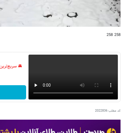
258 258
🚘 سریع‌ترین
کد مطلب
2022836