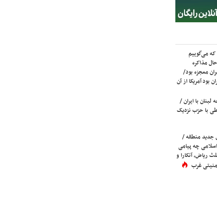
که می‌گوییم
حال مذاکره
ران معجزه بود/
ن بود آمریکا از آن
لبنان با ایران /
ی با حزب نزدیک
 جدید منطقه /
اسلامی چه پیامی
لث ریاض، آنکارا و
 امنیتی غرب