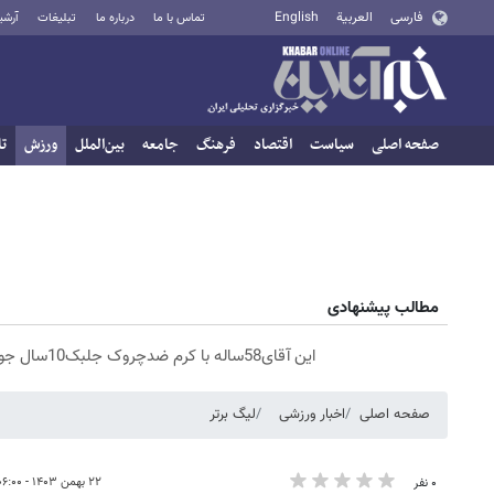
فارسی
العربية
English
تماس با ما
درباره ما
تبلیغات
آرشی
صفحه اصلی
سیاست
اقتصاد
فرهنگ
جامعه
بین‌الملل
ورزش
تا
مطالب پیشنهادی
این آقای58ساله با کرم ضدچروک جلبک10سال جوان شد(سفارش با تخفیف)
صفحه اصلی
اخبار ورزشی
لیگ برتر
۲۲ بهمن ۱۴۰۳ - ۰۶:۰۰
۰ نفر