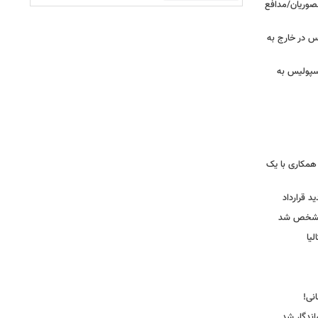
نصوریان/مدافع
س در خارج به
رسپولیس به
همکاری با یک
ید قرارداد
 مشخص شد
یا
ندگار شد