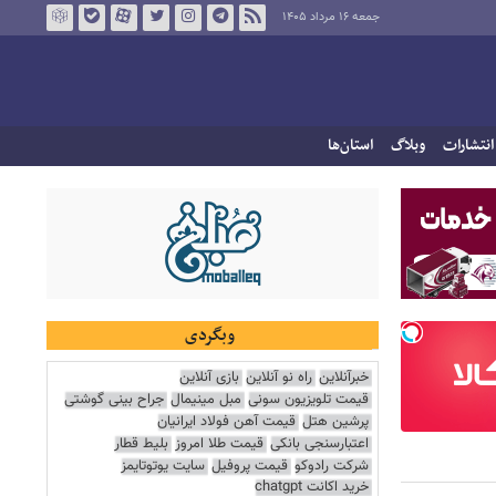
جمعه ۱۶ مرداد ۱۴۰۵
انتشارات
وبلاگ
استان‌ها
وبگردی
خبرآنلاین
راه نو آنلاین
بازی آنلاین
قیمت تلویزیون سونی
مبل مینیمال
جراح بینی گوشتی
پرشین هتل
قیمت آهن فولاد ایرانیان
اعتبارسنجی بانکی
قیمت طلا امروز
بلیط قطار
شرکت رادوکو
قیمت پروفیل
سایت یوتوتایمز
خرید اکانت chatgpt