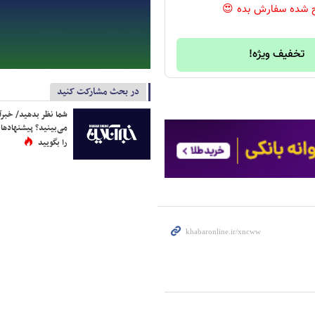
 شده سفارش بده 😍
تخفیف ویژه!
در بحث مشارکت کنید
شما نظر بدهید/ خبرآن
می‌بینید؟ پیشنهادها 
را بگویید