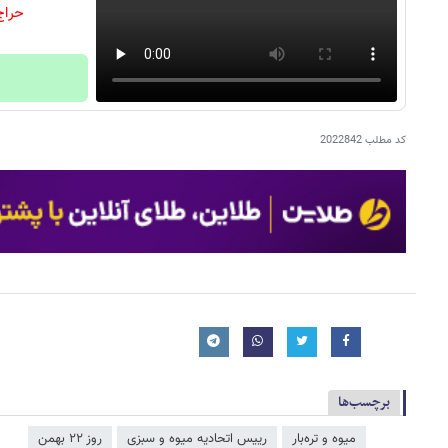
حراج
کد مطلب
2022842
برچسب‌ها
میوه و تره‌بار
رییس اتحادیه میوه و سبزی
روز ۲۲ بهمن