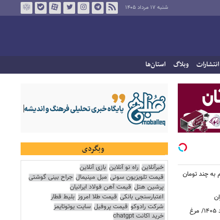
شنبه ۱۷ مرداد ۱۴۰۵
انتشارات
وبلاگ
استان‌ها
وبگردی
خبرآنلاین
راه نو آنلاین
بازی آنلاین
م به چند تومان
قیمت تلویزیون سونی
مبل مینیمال
جراح بینی گوشتی
پرشین هتل
قیمت آهن فولاد ایرانیان
اعتبارسنجی بانکی
قیمت طلا امروز
بلیط قطار
ان
شرکت رادوکو
قیمت پروفیل
سایت یوتوتایمز
قیمت جدید گوشت مرغ امروز ۱۷ مرداد ۱۴۰۵/ مرغ
خرید اکانت chatgpt