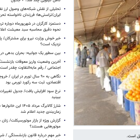
کامل کیلویی چند شد؟ + جدول
تحلیلی از نقش شبکه‌های وصول ارز نفت
ایران/تراستی‌ها؛ فرزندان ناخواسته تحر
دستمزد کارگران در شهریورماه دوباره تر
نحوه دقیق محاسبه سبد معیشت اعلا
خبر خوش وزارت نیرو برای مشترکان/ پا
نزدیک است؟
بین سطور یک جوابیه: بحران بدهی د
آخرین وضعیت واریز معوقات بازنشستگ
اجتماعی / رقم مابه‌التفاوت چقدر است
نگاهی به ۹۰ سال تورم در ایران /
اقتصادی، ثبت سه رکورد تورمی بود
نرخ سود افزایش یافت/ جدول تغییرات 
ببینید
شارژ کالابرگ مرداد ۱۴۰۵ ا
زمان‌بندی جدید اعلام شد
گزارش ویژه از بازار موتورسیکلت/ زنان 
موتورهایی هستند؟
خبر مهم درباره قانون بازنشستگی / شر