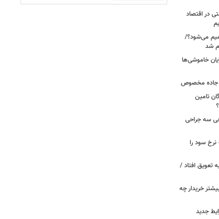
ی در اقتصاد
یم
میم می‌شود؟/
م شد
یان خاموشی‌ها
ر جاده مخصوص
ان تامین
؟
 خروجی سه جراحی
نرخ سود را
ین خانوارها به تعویق افتاد /
بیشتر خریدار چه
ایط جدید