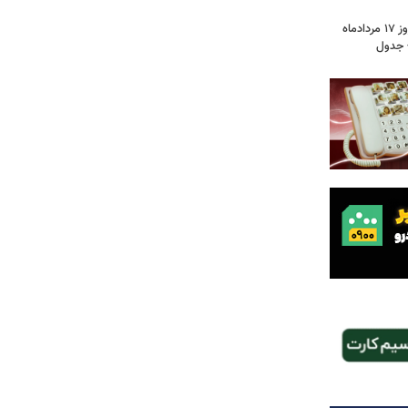
قیمت جدید دلار، یورو و سایر ارزها امروز ۱۷ مردادماه