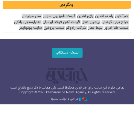
وبگردی
خبرآنلاین
راه نو آنلاین
بازی آنلاین
قیمت تلویزیون سونی
مبل مینیمال
جراح بینی گوشتی
پرشین هتل
قیمت آهن فولاد ایرانیان
اعتبارسنجی بانکی
قیمت طلا امروز
بلیط قطار
شرکت رادوکو
قیمت پروفیل
سایت یوتوتایمز
نسخه دسکتاپ
تمامی حقوق این سایت برای خبرآنلاین محفوظ است. نقل مطالب با ذکر منبع بلامانع است.
Copyright © 2025 khabaronline News Agancy, All rights reserved
طراحی و تولید: نستوه