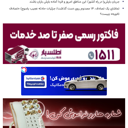
جریان بارش‌زا در راه کشور/ این مناطق امروز و فردا آماده بارش باران باشند
تماشای یک تصادف، ۱۴ مصدوم روی دست گذاشت/ جزئیات حادثه عجیب یاسوج/ «تصادف
ثانویه» چیست؟