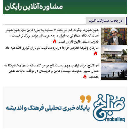
در بحث مشارکت کنید
شیخ‌نشین‌ها چگونه فکر می‌کنند؟/ مسجدجامعی: عمان تنها شیخ‌نشینی
است که نگاه متفاوتی به ایران دارد/ عربستان برادر بزرگ‌تر نیست؛
قدرت مسلط خلیج فارس است
سازمان وظیفه عمومی فراجا درباره معافیت سربازان فراری اطلاعیه داد
ابوالفتح: برای ترامپ مهم نیست تاج بر سر کار باشد یا عمامه/ آمریکا به
دنبال تغییر حکومت نیست/ عمان و عربستان در توقف حملات نقش
داشتند