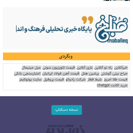
وبگردی
خبرآنلاین
راه نو آنلاین
بازی آنلاین
قیمت تلویزیون سونی
مبل مینیمال
جراح بینی گوشتی
پرشین هتل
قیمت آهن فولاد ایرانیان
اعتبارسنجی بانکی
قیمت طلا امروز
بلیط قطار
شرکت رادوکو
قیمت پروفیل
سایت یوتوتایمز
خرید اکانت chatgpt
نسخه دسکتاپ