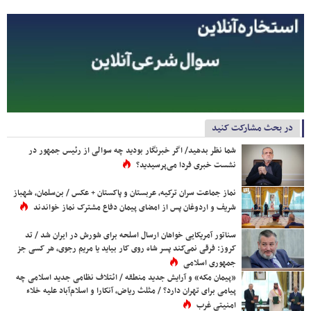
در بحث مشارکت کنید
شما نظر بدهید/ اگر خبرنگار بودید چه سوالی از رئیس جمهور در
نشست خبری فردا می‌پرسیدید؟
نماز جماعت سران ترکیه، عربستان و پاکستان + عکس / بن‌سلمان، شهباز
شریف و اردوغان پس از امضای پیمان دفاع مشترک نماز خواندند
سناتور آمریکایی خواهان ارسال اسلحه برای شورش در ایران شد / تد
کروز: فرقی نمی‌کند پسر شاه روی کار بیاید یا مریم رجوی، هر کسی جز
جمهوری اسلامی
«پیمان مکه» و آرایش جدید منطقه / ائتلاف نظامی جدید اسلامی چه
پیامی برای تهران دارد؟ / مثلث ریاض، آنکارا و اسلام‌آباد علیه خلاء
امنیتی غرب