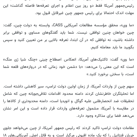
رئیس‌جمهور آمریکا فقط دو روز بین اعلام و اجرای تعرفه‌ها فاصله گذاشت؛ این
مهلت اندک احتمالا برای رئیس جمهور چین غیرقابل قبول بود.
«ما وی»، محقق مؤسسه مطالعات آمریکایی CASS، وابسته به دولت چین، گفت:
چین خواهان چنین توافقی نیست. شما باید گفتگوهای مساوی و توافقی برابر
داشته باشید، نه توافقی که در آن ابتدا، تعرفه بالایی بر من تعیین کنید و سپس
بگویید ما باید معامله کنیم.
«ما وی» گفت: تاکتیک‌های آمریکا، انعکاس اصطلاح چینی «چنگ شیا ژی منگ»
است که این معنی را می‌دهد: «با دشمن خود زمانی که در دروازه‌های قلعه شما
است، با سختی برخورد کنید.»
سهم چین از واردات آمریکا، از زمان اولین دولت ترامپ، سیر کاهشی داشته است.
اما تحلیلگران خاطرنشان کردند دامنه محدود اقدامات تلافی‌جویانه چین که شامل
تحقیقات ضد انحصارطلبی علیه گوگل و انویدیا است، دامنه محدودتری از کالاها را
در مقایسه با آمریکا، مشمول تعرفه‌های واردات قرار داده است و این امر نشان
می‌دهد فضا برای مذاکره وجود دارد.
مقامات دولت ترامپ تاکید کردند که رئیس جمهور آمریکا، از چین می‌خواهد جلوی
جریان فنتانیل را که یک ماده افیونی مرگبار است و به قاتل اصلی آمریکایی‌های ۱۸