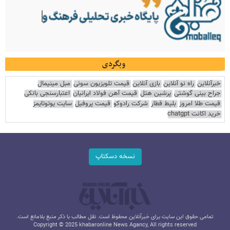
وبگردی
خبرآنلاین
راه نو آنلاین
بازی آنلاین
قیمت تلویزیون سونی
مبل مینیمال
جراح بینی گوشتی
پرشین هتل
قیمت آهن فولاد ایرانیان
اعتبارسنجی بانکی
قیمت طلا امروز
بلیط قطار
شرکت رادوکو
قیمت پروفیل
سایت یوتوتایمز
خرید اکانت chatgpt
نسخه دسکتاپ
تمامی حقوق این سایت برای خبرآنلاین محفوظ است. نقل مطالب با ذکر منبع بلامانع است.
Copyright © 2025 khabaronline News Agancy, All rights reserved