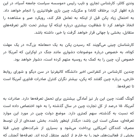
وندی کاتلر، کارشناس تجاری و نایب رئیس «موسسه سیاست جامعه آسیا»، در این
باره اظهار کرد: برخلاف کانادا و مکزیک، چین بازی طولانیتری را انجام خواهد داد.
به احتمال زیاد پکن قبل از اینکه به تعامل فکر کند، رویکرد صبر و مشاهده را
اتخاذ خواهد کرد تا شفافیت بیشتری درباره اینکه آیا بیشتر تحت تاثیر تعرفه‌های
متقابل، بخشی یا جهانی قرار خواهد گرفت یا خیر، داشته باشد.
کارشناسان چینی می‌گویند که رسیدن پکن به یک «معامله بزرگ» در یک مهلت
کوتاه، به خصوص درباره موضوعات دشواری مانند جنگ در اوکراین که آمریکا در
خصوص آن، چین را به کمک به روسیه متهم کرده است، دشوار خواهد بود.
چندین کارشناس در کنفرانس اخیر دانشگاه کالیفرنیا در سن دیگو و شورای روابط
خارجی، درباره چین گفتند که پکن، بیشتر نگران کنترل صادرات فناوری آمریکا است
تا تعرفه‌ها.
گونگ گفت: چین این بار نیز آمادگی بیشتری برای تحمل تعرفه‌ها دارد. صادرات به
آمریکا، ۱۵ درصد از کل تجارت چین در سال گذشته را به خود اختصاص داده است
که نسبت به گذشته، سهم کمتری دارد. موضع دولت چین در مورد این موارد
تعرفه‌ای، ممکن است این باشد: «بگذار اینطور باشد». بخش عمده‌ای از آن توسط
مصرف کنندگان آمریکایی پرداخت می‌شود و بسیاری از شرکت‌های چینی قبلا
بخشی از فعالیت‌های خود را به خارج از کشور منتقل کرده اند. تعرفه‌ها آنچنان که