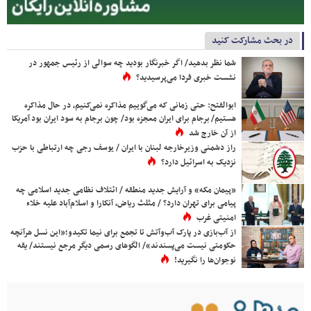
در بحث مشارکت کنید
شما نظر بدهید/ اگر خبرنگار بودید چه سوالی از رئیس جمهور در
نشست خبری فردا می‌پرسیدید؟
ابوالفتح: حتی زمانی که می‌گوییم مذاکره نمی‌کنیم، در حال مذاکره
هستیم/ برجام برای ایران معجزه بود/ چون برجام به سود ایران بود آمریکا
از آن خارج شد
راز دشمنی وزیرخارجه لبنان با ایران / یوسف رجی چه ارتباطی با حزب
نزدیک به اسرائیل دارد؟
«پیمان مکه» و آرایش جدید منطقه / ائتلاف نظامی جدید اسلامی چه
پیامی برای تهران دارد؟ / مثلث ریاض، آنکارا و اسلام‌آباد علیه خلاء
امنیتی غرب
از آب‌بازی در پارک آب‌وآتش تا تجمع برای نیما تکیدو؛«این نسل هرآنچه
حکومتی نیست می‌پسندند»/ الگوهای رسمی دیگر مرجع نیستند/ یقه
نوجوان‌ها را نگیرید!