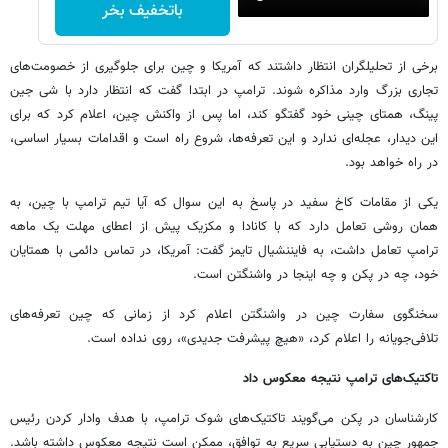
باتخفیف بخر
برخی از تحلیلگران انتظار داشتند که آمریکا و چین برای جلوگیری از خصومت‌های
تجاری بزرگ وارد مذاکره شوند. ترامپ در ابتدا گفت که انتظار دارد با شی جین
پینگ، همتای چینی خود گفتگو کند، اما پس از واکنش چین، اعلام کرد که برای
این دیدار، عجله‌ای ندارد و این تعرفه‌ها، شروع راه است و اقدامات بسیار اساسی،
در راه خواهد بود.
یکی از مقامات کاخ سفید در پاسخ به این سوال که آیا تیم ترامپ با چین، به
همان روشی تعامل دارد که با کانادا و مکزیک پیش از اعطای مهلت یک ماهه
ترامپ تعامل داشت، به فایننشیال تایمز گفت: آمریکا، در تماس دائمی با همتایان
خود، چه در پکن و چه اینجا در واشنگتن است.
سخنگوی سفارت چین در واشنگتن اعلام کرد از زمانی که چین تعرفه‌های
تلافی‌جویانه را اعلام کرد، «هیچ پیشرفت جدیدی»، روی نداده است.
تاکتیک‌های
ترامپ
نتیجه
معکوس
داد
کارشناسان در پکن می‌گویند تاکتیک‌های شوک ترامپ، با هدف وادار کردن رئیس
جمهور چین به دستیابی سریع به توافق، ممکن است نتیجه معکوس داشته باشد.