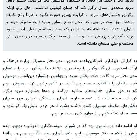
سرود فجر و حذف این بخش از جشنواره موسیقی فجر می‌گوید: جشنواره‌های
سرود متعددی امسال برگزار شد که چندان کیفیتی نداشتند. حال برای اینکه
برگزاری جشنواره‌های سرود با کیفیت بهتری صورت بگیرد و صرفاً رفع تکلیف
نباشند، نیاز است در جایی که امکان تجمع انسانی وجود دارد، متمرکز شوند و
متولی داشته باشد؛ البته که به عنوان یک محقق معتقدم متولی اصلی سرود
وزارت آموزش و پرورش است و ۴۰ سال سابقه برگزاری سرود در رده‌های سنی
مختلف و حتی معلمان داشته است.
به گزارش خبرگزاری خبرآنلاین،احمد صدری ـ مدیر دفتر موسیقی وزارت فرهنگ و
ارشاد اسلامی ـ طی گفت‌وگویی با ایسنا درباره ارتباط حذف بخش سرود با استعفای
مدیر دفتر سرود گفت: حذف بخش سرود از چهلمین جشنواره بین‌المللی موسیقی
فجر، ارتباطی با استعفای حامد جلیلی ندارد. در کشور چندین نهاد موسیقی داریم
که به طور موازی فعالیت‌های مشابه می‌کنند و ده‌ها جشنواره سرود برگزار
کرده‌اند. مدت‌هاست که تصمیم داریم شورای هماهنگی اجرایی بین مدیران
بخش‌های مختلف موسیقی کشور داشته باشیم تا هر فردی متولی یک کار شود و
همه به او کمک کنیم و از موازی کاری دست برداریم.
او ادامه داد: این تدبیری بود که در شورای سیاست‌گذاری اندیشیده بودیم. بنده
پیش از اینکه به دفتر موسیقی بیایم، عضو شورای سیاست‌گذاری بودم و در آنجا