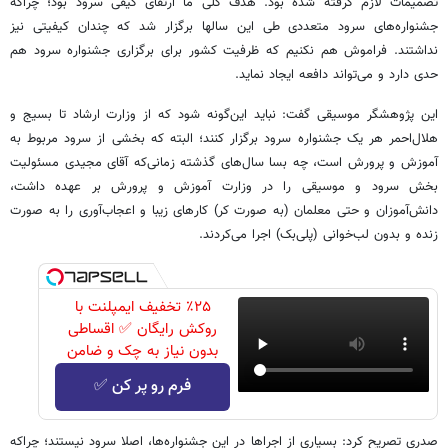
تصمیمات لازم گرفته شده بود. هدف کلی ما ارتقای کیفی سرود بود؛ چراکه
جشنواره‌های سرود متعددی طی این سالها برگزار شد که چندان کیفیتی نیز
نداشتند. فراموش هم نکنیم که ظرفیت کشور برای برگزاری جشنواره سرود هم
حدی دارد و می‌تواند دافعه ایجاد نماید.
این پژوهشگر موسیقی گفت: نباید این‌گونه شود که از وزارت ارشاد تا بسیج و
هلال‌احمر هر یک جشنواره سرود برگزار کنند؛ البته که بخشی از سرود مربوط به
آموزش و پرورش است، چه بسا سال‌های گذشته زمانی‌که آقای مجیدی مسئولیت
بخش سرود و موسیقی را در وزارت آموزش و پرورش بر عهده داشت،
دانش‌آموزان و حتی معلمان (به صورت کر) کارهای زیبا و اعجاب‌آوری را به صورت
زنده و بدون لب‌خوانی (پلی‌بک) اجرا می‌کردند.
٪۲۵ تخفیف ایمپلنت با
روکش رایگان ✅ اقساطی
بدون نیاز به چک و ضامن
فرم رو پر کن ✅
صدری تصریح کرد: بسیاری از اجراها در این جشنواره‌ها، اصلا سرود نیستند؛ چراکه