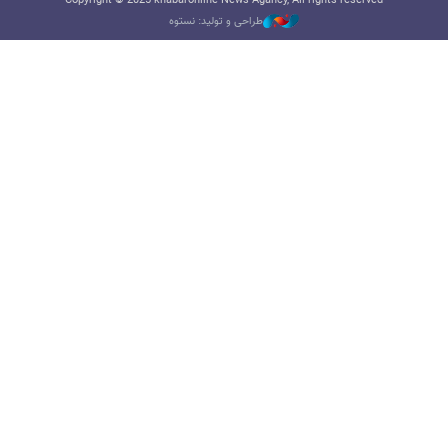
Copyright © 2025 khabaronline News Agancy, All rights reserved
طراحی و تولید: نستوه