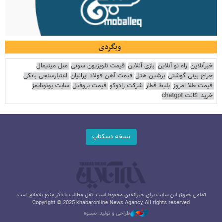
وبگردی
خبرآنلاین
راه نو آنلاین
بازی آنلاین
قیمت تلویزیون سونی
مبل مینیمال
جراح بینی گوشتی
پرشین هتل
قیمت آهن فولاد ایرانیان
اعتبارسنجی بانکی
قیمت طلا امروز
بلیط قطار
شرکت رادوکو
قیمت پروفیل
سایت یوتوتایمز
خرید اکانت chatgpt
نسخه دسکتاپ
تمامی حقوق این سایت برای خبرآنلاین محفوظ است. نقل مطالب با ذکر منبع بلامانع است.
Copyright © 2025 khabaronline News Agancy, All rights reserved
طراحی و تولید: نستوه