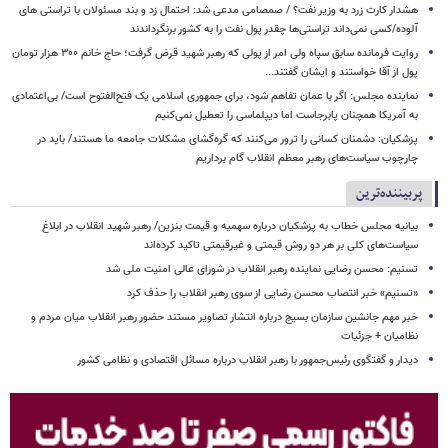
هشدار کارت زرد به وزیر نفت؟ / صمصامی مدعی شد: احتمال زد و بند مسئولان با تراستی های
آلوده/کسی نمی‌داند تراستی‌ها چقدر پول نفت را به کشور برنگرداندند
روایت فرمانده سابق سپاه ولی امر از پولی که رهبر شهید قرض گرفت؛ حاج خانم ۳۰۰ هزار تومان
پول از آقا خواستند و ایشان گفتند...
نماینده مجلس: اگر با عمان تفاهم شود، برای جمهوری اسلامی یک فتح‌الفتوح است/ بی‌اعتمادی
به آمریکا همچنان پابرجاست اما دیپلماسی را تعطیل نمی‌کنیم
پزشکیان: دشمنان کسانی را ترور می‌کنند که گره‌گشای مشکلات جامعه ما هستند/ باید در
چارچوب سیاست‌های رهبر معظم انقلاب گام برداریم
پربیننده‌ترین
بیانیه مجلس خطاب به پزشکیان درباره سهمیه و قیمت بنزین/ رهبر شهید انقلاب در ابلاغ
سیاست‌های کلی بر هر دو روش قیمتی و غیرقیمتی تاکید کرده‌اند
تسنیم: محسن رضایی نماینده رهبر انقلاب در شورای عالی امنیت ملی شد
«تسنیم» خبر انتصاب محسن رضایی از سوی رهبر انقلاب را حذف کرد
خبر مهم جانشین سازمان بسیج درباره انتشار تصاویر مستند حضور رهبر انقلاب میان مردم و
نظامیان + جزئیات
دیدار و گفتگوی رئیس‌جمهور با رهبر انقلاب درباره مسائل اقتصادی و نظامی کشور