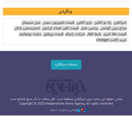
وبگردی
خبرآنلاین
راه نو آنلاین
بازی آنلاین
قیمت تلویزیون سونی
مبل مینیمال
جراح بینی گوشتی
پرشین هتل
قیمت آهن فولاد ایرانیان
اعتبارسنجی بانکی
قیمت طلا امروز
بلیط قطار
شرکت رادوکو
قیمت پروفیل
سایت یوتوتایمز
خرید اکانت chatgpt
نسخه دسکتاپ
تمامی حقوق این سایت برای خبرآنلاین محفوظ است. نقل مطالب با ذکر منبع بلامانع است.
Copyright © 2025 khabaronline News Agancy, All rights reserved
طراحی و تولید: نستوه