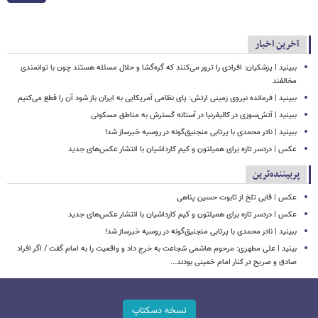
آخرین اخبار
ببینید | پزشکیان: افرادی را ترور می‌کنند که گره‌گشا و حلال مسئله هستند چون با توانمندی
مخالفند
ببینید | فرمانده نیروی زمینی ارتش: پای نظامی آمریکایی به ایران باز شود آن را قطع می‌کنیم
ببینید | آتش‌سوزی در کالیفرنیا در آستانه گسترش به مناطق مسکونی
ببینید | نادر محمدی با پرتابی منجنیق‌گونه در روسیه خبرساز شد!
عکس | دردسر تازه برای همیلتون و کیم کارداشیان با انتشار عکس‌های جدید
پربیننده‌ترین
عکس | قابی تلخ از تابوت حسین پناهی
عکس | دردسر تازه برای همیلتون و کیم کارداشیان با انتشار عکس‌های جدید
ببینید | نادر محمدی با پرتابی منجنیق‌گونه در روسیه خبرساز شد!
بینید | علی مطهری: مرحوم هاشمی شجاعت به خرج داد و واقعیت را به امام گفت / اگر افراد
صادق و صریح در کنار امام خمینی بودند...
نسخه دسکتاپ