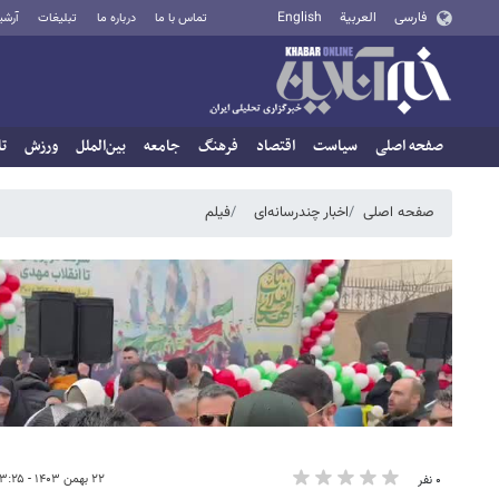
فارسی
العربية
English
تماس با ما
درباره ما
تبلیغات
آرشی
صفحه اصلی
سیاست
اقتصاد
فرهنگ
جامعه
بین‌الملل
ورزش
تا
صفحه اصلی
اخبار چندرسانه‌ای
فیلم
۲۲ بهمن ۱۴۰۳ - ۱۳:۲۵
۰ نفر