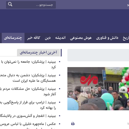
و
ریخ
دانش و فناوری
هوش مصنوعی
اندیشه
دین
کافه خبر
چندرسانه‌ای
آخرین اخبار چندرسانه‌ای
ببینید | پزشکیان: جامعه را نمی‌توان با ا
کرد
ببینید | پزشکیان: دشمن به دنبال متح
همسایگان ما علیه ایران است
ببینید | پزشکیان: حل مشکلات مردم بای
آغاز شود
ببینید | ترامپ برای فرار از پاسخ‌گویی ب
را بهانه کرد
ببینید | انفجار و آتش‌سوزی در پالایشگ
عکس | ماه‌چهره خلیلی با لباس عروس د