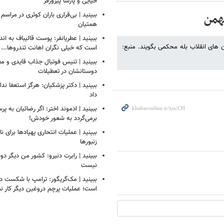
حیایی و پارسا پیروزفر
ببینید | بی‌قراری باران کوثری در مراسم 
همتیان
ببینید | عطریانفر: پوست قالیباف به اند
باره به آرمان های انقلاب بله محکمی بگویند. منبع:
است که خیلی نگران اهانت تندروها...
ببینید | تنیس فوتبال جذاب قایدی و مغا
دوستانشان در تعطیلات
ببینید | دکتر پزشکیان: هرگز استعفا ندا
داد
ببینید | ادموند اختر: اگر رضائیان به پ
برمی‌گردد به شعور خودش!
ببینید | عملیات انتحاری پهپادها برای نا
زنبورها
ببینید | رابرت دنیرو: کشور من دیگر 
نیست
ببینید | مک‌گریگور: ترامپ با شکست در
است؛ عملیات پرچم دروغین دیگر کار نم