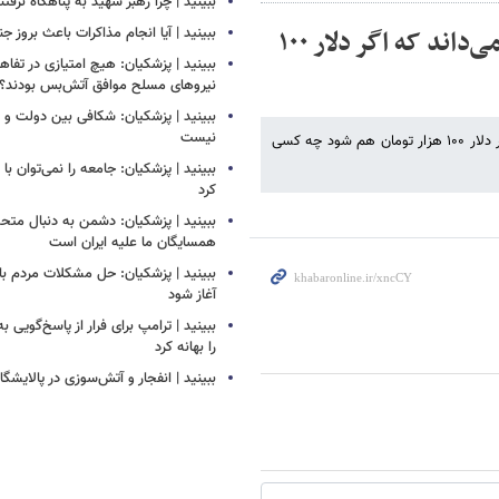
ببینید | چرا رهبر شهید به پناهگاه نرفتن
ببینید | حداد عادل در مراسم ۲۲ بهمن: ملت می‌داند که اگر دلار ۱۰۰
ببینید | آیا انجام مذاکرات باعث بروز 
ببینید | پزشکیان: هیچ امتیازی در تفاهم‌
نیروهای مسلح موافق آتش‌بس بودند؟
ببینید | پزشکیان: شکافی بین دولت و
نیست
غلامعلی حداد عادل در راهپیمایی یوم الله ۲۲ بهمن گفت: ملت می‌داند که اگر دلار ۱۰۰ هزار تومان هم شود چه کسی
ببینید | پزشکیان: جامعه را نمی‌توان با ا
کرد
ببینید | پزشکیان: دشمن به دنبال متح
همسایگان ما علیه ایران است
ببینید | پزشکیان: حل مشکلات مردم بای
آغاز شود
ببینید | ترامپ برای فرار از پاسخ‌گویی ب
را بهانه کرد
ببینید | انفجار و آتش‌سوزی در پالایشگ