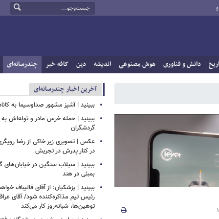
و
ریخ
دانش و فناوری
هوش مصنوعی
اندیشه
دین
کافه خبر
چندرسانه‌ای
آخرین اخبار چندرسانه‌ای
ببینید | آشپز مشهور صداوسیما به کاناد
ببینید | حمله خرس مادر و توله‌اش به
گردشگران
عکس | تصویری زیر خاکی از رضا رویگری 
در کنار پدرش در تجریش
ببینید | سیلاب‌ سنگین در خیابان‌های گ
بمبئی در هند
ببینید | پزشکیان: از آقای قالیباف خوا
رئیس تیم مذاکره‌کننده شود/ آقای عرا
توهین‌ها، شبانه‌روز کار می‌کند