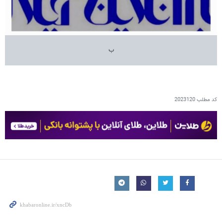
ب
کد مطلب
2023120