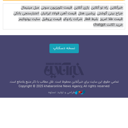
خبرآنلاین
راه نو آنلاین
بازی آنلاین
قیمت تلویزیون سونی
مبل مینیمال
جراح بینی گوشتی
پرشین هتل
قیمت آهن فولاد ایرانیان
اعتبارسنجی بانکی
قیمت طلا امروز
بلیط قطار
شرکت رادوکو
قیمت پروفیل
سایت یوتوتایمز
خرید اکانت chatgpt
نسخه دسکتاپ
تمامی حقوق این سایت برای خبرآنلاین محفوظ است. نقل مطالب با ذکر منبع بلامانع است.
Copyright © 2025 khabaronline News Agancy, All rights reserved
طراحی و تولید: نستوه