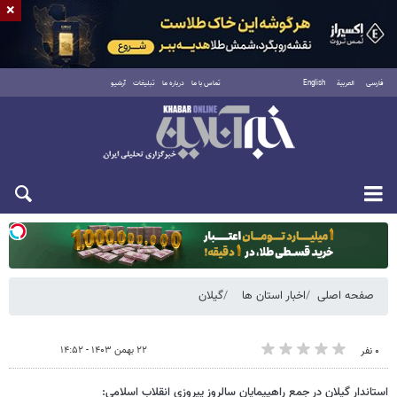
×
فارسی
العربية
English
تماس با ما
درباره ما
تبلیغات
آرشیو
یکشنبه ۱۸ مرداد ۱۴۰۵
صفحه اصلی
اخبار استان ها
گیلان
۲۲ بهمن ۱۴۰۳ - ۱۴:۵۲
۰ نفر
استاندار گیلان در جمع راهپیمایان سالروز پیروزی انقلاب اسلامی: