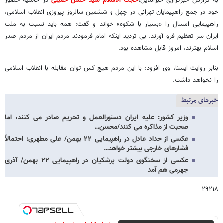
به گزارش خبرگزاری خبرآنلاین،
حجت الاسلام سید حسن خمینی
در حاشیه حضور
خود در جمع راهپیمایان تهرانی در چهل و ششمین سالروز پیروزی انقلاب اسلامی،
راهپیمایی امسال را «بسیار با شکوه» خواند و گفت: همه باید نسبت به ملت
ایران سر تعظیم فرو آورند. بی تردید اینکه امام فرمودند مردم ایران از مردم صدر
اسلام بهترند، امروز قابل مشاهده بود.
بنابر روایت ایسنا، وی افزود: با این مردم هیچ کس توان مقابله با انقلاب اسلامی
را نخواهد داشت.
خبرهای مرتبط
وزیر کشور: علیه ایران دستورالعمل و تحریم صادر می کنند، اما
صحبت از مذاکره می کنند/محسن…
عکسی از حداد عادل در راهپیمایی ۲۲ بهمن/ علی مطهری: احتمالاً
فشارهای خارجی بیشتر خواهد…
عکسی از سخنگوی دولت پزشکیان در راهپیمایی ۲۲ بهمن/ آذری
جهرمی هم آمد
۲۹۲۱۸