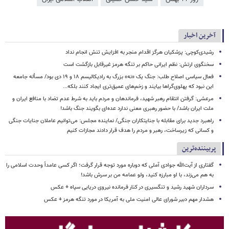
آخرین اخبار
رشیدی‌کوچی: پزشکیان هرگز اقدام منجر به افزایش تنش انجام نداد
سخنگوی ارتش: نظم ایرانی حاکم بر تنگه هرمز غیرقابل بازگشت است
فعال سیاسی اصلاح طلب: جنگ یک «نه» بزرگ به رادیکالیسم ۱۸ و ۱۹ دی بود/ مسأله جامعه
این نبود که پهلوی‌گراها بیایند و زخم‌های عمیق‌تری ایجاد کنند بلکه...
مرعشی: گرفتن انتقام رهبر شهید، فرماندهان و مردم باید به شرط عدم تضاد با منافع ایران و
ملت ایران باشد/ با حضور رهبری معنی ندارد عده‌ای بگویند جنگ باشد!
راهبرد جدید برای مقابله با جنایتکاران جنگی/ نماینده مجلس: می‌توانیم عاملان جنایات جنگی
و کسانی که زیرساخت‌، رهبر و مردم را هدف قرار دادند مجازات کنیم
پربیننده‌ترین
گفتاری از آیت‌الله جوادی آملی که دوباره مورد توجه قرار گرفت؛ اگر کسی عامداً وحدت اسلامی را
به هم می‌زند، با او مبارزه کنید، ولو عمامه من بر سرش باشد!
سرداران شهید رشید و تنگسیری در کنار فرمانده نیروی دریایی سپاه + عکس
هشدار مهم دبیر شورای عالی امنیت ملی به آمریکا در مورد تنگه هرمز + عکس