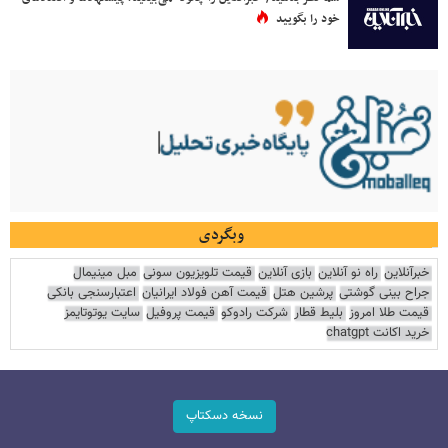
خود را بگویید
وبگردی
خبرآنلاین
راه نو آنلاین
بازی آنلاین
قیمت تلویزیون سونی
مبل مینیمال
جراح بینی گوشتی
پرشین هتل
قیمت آهن فولاد ایرانیان
اعتبارسنجی بانکی
قیمت طلا امروز
بلیط قطار
شرکت رادوکو
قیمت پروفیل
سایت یوتوتایمز
خرید اکانت chatgpt
نسخه دسکتاپ