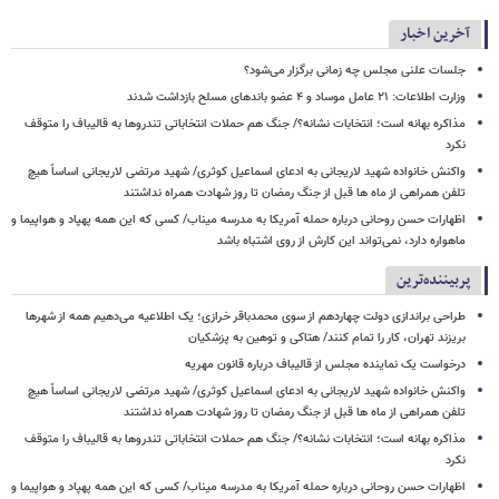
آخرین اخبار
جلسات علنی مجلس چه زمانی برگزار می‌شود؟
وزارت اطلاعات: ۲۱ عامل موساد و ۴ عضو باندهای مسلح بازداشت شدند
مذاکره بهانه است؛ انتخابات نشانه؟/ جنگ هم حملات انتخاباتی تندروها به قالیباف را متوقف
نکرد
واکنش خانواده شهید لاریجانی به ادعای اسماعیل کوثری/ شهید مرتضی لاریجانی اساساً هیچ
تلفن همراهی از ماه ها قبل از جنگ رمضان تا روز شهادت همراه نداشتند
اظهارات حسن روحانی درباره حمله آمریکا به مدرسه میناب/ کسی که این همه پهپاد و هواپیما و
ماهواره دارد، نمی‌تواند این کارش از روی اشتباه باشد
پربیننده‌ترین
طراحی براندازی دولت چهاردهم از سوی محمدباقر خرازی؛ یک اطلاعیه می‌دهیم همه از شهرها
بریزند تهران، کار را تمام کنند/ هتاکی و توهین به پزشکیان
درخواست یک نماینده مجلس از قالیباف درباره قانون مهریه
واکنش خانواده شهید لاریجانی به ادعای اسماعیل کوثری/ شهید مرتضی لاریجانی اساساً هیچ
تلفن همراهی از ماه ها قبل از جنگ رمضان تا روز شهادت همراه نداشتند
مذاکره بهانه است؛ انتخابات نشانه؟/ جنگ هم حملات انتخاباتی تندروها به قالیباف را متوقف
نکرد
اظهارات حسن روحانی درباره حمله آمریکا به مدرسه میناب/ کسی که این همه پهپاد و هواپیما و