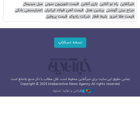
خبرآنلاین
راه نو آنلاین
بازی آنلاین
قیمت تلویزیون سونی
مبل مینیمال
جراح بینی گوشتی
پرشین هتل
قیمت آهن فولاد ایرانیان
اعتبارسنجی بانکی
قیمت طلا امروز
بلیط قطار
شرکت رادوکو
قیمت پروفیل
نسخه دسکتاپ
تمامی حقوق این سایت برای خبرآنلاین محفوظ است. نقل مطالب با ذکر منبع بلامانع است.
Copyright © 2025 khabaronline News Agancy, All rights reserved
طراحی و تولید: نستوه