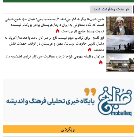
در بحث مشارکت کنید
شیخ‌نشین‌ها چگونه فکر می‌کنند؟/ مسجدجامعی: عمان تنها شیخ‌نشینی
است که نگاه متفاوتی به ایران دارد/ عربستان برادر بزرگ‌تر نیست؛
قدرت مسلط خلیج فارس است
ابوالفتح: برای ترامپ مهم نیست تاج بر سر کار باشد یا عمامه/ آمریکا به
دنبال تغییر حکومت نیست/ عمان و عربستان در توقف حملات نقش
داشتند
سازمان وظیفه عمومی فراجا درباره معافیت سربازان فراری اطلاعیه داد
وبگردی