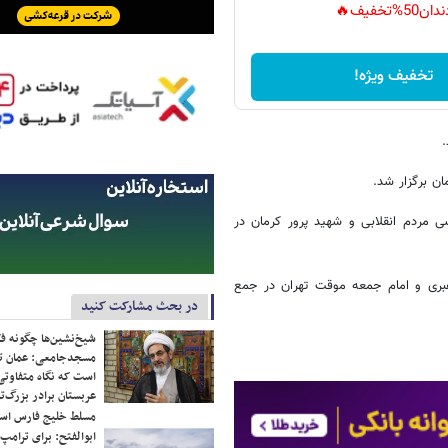
دان50%تخفیف🔥
تخفیف ویژه!
.
بیانگر حضور حماسی مردم انقلابی و شهید پرور کرمان در
هبری و امام جمعه موقت تهران در جمع
در بحث مشارکت کنید
شیخ‌نشین‌ها چگونه فک
مسجدجامعی: عمان تن
است که نگاه متفاوتی 
عربستان برادر بزرگ‌
مسلط خلیج فارس ا
ابوالفتح: برای ترامپ