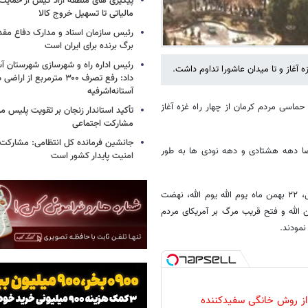
پیگیری های منطقه آزاد کیش از حمایت‌ه
مالیاتی تا تسهیل خروج کالا
رئیس سازمان اسناد و مدارک دفاع مق
برگ برنده برای ایران است
رئیس اداره راه و شهرسازی شهرستان آست
داد: رفع تصرف ۳۰۰ مترمربع از ا
آستانه‌اشرفیه
 شور و حماسی مردم کرمان از چهار راه غزه آغاز
تأکید استاندار زنجان بر تقویت پلیس مر
مشارکت اجتماعی
جانشین فرمانده کل انتظامی: مشارکت م
وصا دهه هشتادی و دهه نودی ها به طور
امنیت پایدار کشور است
راهپیمایان کرمانی با سر دادان شعارهایی نظیر مرگ بر آمریکا، مرگ بر اسراییل، ٢٢ بهمن ماه یوم الله یوم الله، نهضت
لله و فتح قریب مرگ بر آمریکای مردم
نمودند.
 از روش خانگی سفیدکننده