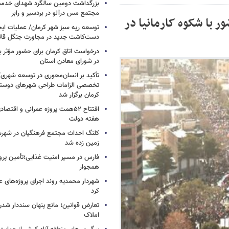
بزرگداشت دومین سالگرد شهدای خدمت
مجتمع مس درآلو در بردسیر و رابر
ور با شکوه کارمانیا در
توسعه ریه سبز شهر کرمان/ عملیات ای
دست‌کاشت جدید در مجاورت جنگل قائم
درخواست اتاق کرمان برای حضور مؤث
در شورای معادن استان
تأکید بر انسان‌محوری در توسعه شهر
تخصصی الزامات طراحی شهرهای دوستد
کرمان برگزار شد
افتتاح ۵۲همت پروژه عمرانی و اقت
هفته دولت
کلنگ احداث مجتمع فرهنگیان در شهرس
زمین زده شد
فارس در مسیر امنیت غذایی؛تأمین‌ پرو
همجوار
شهردار محمدیه روند اجرای پروژه‌های ع
کرد
تعارض قوانین؛ مانع پنهان سنددار شد
املاک