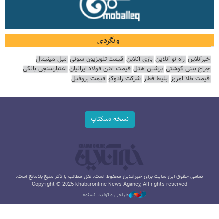
وبگردی
خبرآنلاین
راه نو آنلاین
بازی آنلاین
قیمت تلویزیون سونی
مبل مینیمال
جراح بینی گوشتی
پرشین هتل
قیمت آهن فولاد ایرانیان
اعتبارسنجی بانکی
قیمت طلا امروز
بلیط قطار
شرکت رادوکو
قیمت پروفیل
نسخه دسکتاپ
تمامی حقوق این سایت برای خبرآنلاین محفوظ است. نقل مطالب با ذکر منبع بلامانع است.
Copyright © 2025 khabaronline News Agancy, All rights reserved
طراحی و تولید: نستوه