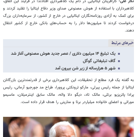
نگار علی-
کارآفرینان ایتالیایی در دام یک کلاهبرداری افتادند؛ در فرایند این اتفاق،
کلاهبرداران با استفاده از هوش مصنوعی صدای وزیر دفاع ایتالیا را تقلید کردند و
برای کمک به آزادی روزنامه‌نگاران ایتالیایی در خارج از کشور، از سرمایه‌داران بزرگ
درخواست کردند تا میلیون‌ها دلار را به حساب‌های بانکی خارج از کشور انتقال
دهند.
خبرهای مرتبط
یک تبلیغ ۱۴ میلیون دلاری / عصر جدید هوش مصنوعی آغاز شد
گاف تبلیغاتی گوگل
شهر ۵ هزارساله از زیر شن بیرون آمد
به گفته یک فرد مطلع از تحقیقات، این کلاهبرداری برخی از قدرتمندترین بازرگانان
ایتالیا از جمله رئیس پیرلی، مارکو ترونکتی پروورا، طراح مد جورجیو آرمانی، رئیس
پرادا پاتریزیو برتلی، مالک تاد، دیگو دلا واله، مالک سابق اینترمیلان، ماسیمو
موراتی و اعضای خانواده میلیاردر برتا و منارینی را هدف قرار داده است.