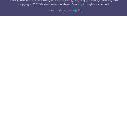
تمامی حقوق این سایت برای خبرآنلاین محفوظ است. نقل مطالب با ذکر منبع بلامانع است.
Copyright © 2025 khabaronline News Agancy, All rights reserved
طراحی و تولید: نستوه