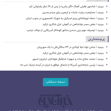
ببینید | شادمهر عقیلی آهنگ «گل یاس» را پس از ۲۸ سال بازخوانی کرد
ببینید | ممنوعیت زیارت عتبات و اربعین برای مردم بحرین
ببینید | حمله توپخانه‌ای رژیم اسرائیل به شهرک المنصوری در جنوب لبنان
ببینید | بغض سحر دولتشاهی در آغوش غزل شاکری ترکید
ببینید | توصیف مهم برنی سندرز سناتور کهنه‌کار آمریکایی از دونالد ترامپ
پربیننده‌ترین
ببینید | جشن تولد لیلا اوتادی در ۴۳ سالگی‌اش با یک سورپرایز
ببینید | بغض سحر دولتشاهی در آغوش غزل شاکری ترکید
ببینید | محمد صلاح مات و مبهوت استقبال هواداران ترابزون اسپور
ببینید | رئیس خزانه‌داری آمریکا از احتمال توافق با ایران در آینده نزدیک خبر داد
نسخه دسکتاپ