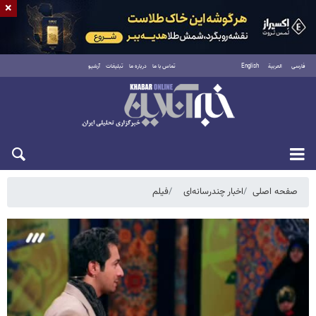
×
فارسی
العربية
English
تماس با ما
درباره ما
تبلیغات
آرشیو
جمعه ۱۶ مرداد ۱۴۰۵
صفحه اصلی
اخبار چندرسانه‌ای
فیلم