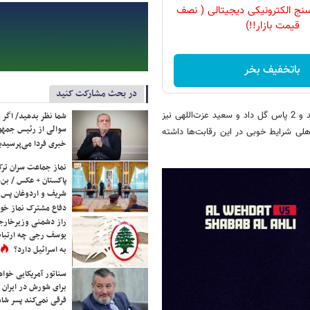
نج الکترونیکی دیجیتالی ( نصف
قیمت بازار!!)
باتخفیف بخر
در بحث مشارکت کنید
سردار آزمون در پنج مسابقه دور گروهی لیگ قهرمانان آسیا 4 گل به ثمر رساند و 2 پاس گل داد و سعید عزت‌اللهی نیز
شما نظر بدهید/ اگر خ
سوالی از رئیس جمه
لاهلی شرایط خوبی در این رقابت‌ها داشته
خبری فردا می‌پرسیدی
نماز جماعت سران ترک
پاکستان + عکس / بن‌س
شریف و اردوغان پس ا
دفاع مشترک نماز خوا
راز دشمنی وزیرخارجه 
یوسف رجی چه ارتباط
به اسرائیل دارد؟
سناتور آمریکایی خواه
برای شورش در ایران 
فرقی نمی‌کند پسر شاه 