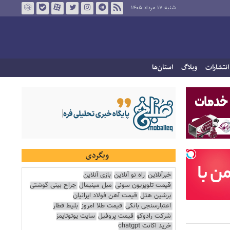
شنبه ۱۷ مرداد ۱۴۰۵
انتشارات
وبلاگ
استان‌ها
وبگردی
خبرآنلاین
راه نو آنلاین
بازی آنلاین
قیمت تلویزیون سونی
مبل مینیمال
جراح بینی گوشتی
پرشین هتل
قیمت آهن فولاد ایرانیان
اعتبارسنجی بانکی
قیمت طلا امروز
بلیط قطار
شرکت رادوکو
قیمت پروفیل
سایت یوتوتایمز
خرید اکانت chatgpt