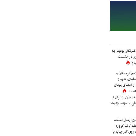
برنگار بودید چه
ور در نشست
د؟
یه، عربستان و
لمان، شهباز
ز امضای پیمان
ندند
لبنان با ایران /
ی با حزب نزدیک
ان ارسال اسلحه
شد / تد کروز:
روی کار بیاید یا