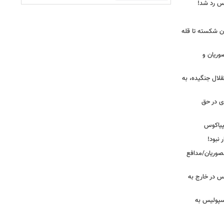
یس رد شد!
ان شکسته تا قله
وریان و
قلال جنگیده، به
دی در حق
پیاکوس
 نبود!
نصوریان/مدافع
س در خارج به
رسپولیس به