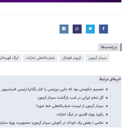
برچسب‌ها
سردار آزمون
لژیونر فوتبال
شباب‌الاهلی امارات
لیگ قهرمانان
خبرهای مرتبط
تصمیم حکومتی بود که دایی بیزینس را کنار بگذارد/رئیس فدراسیون بودم، ۳ امتیاز از پر
گل تمام ایرانی در شب بازگشت سردار آزمون
سردار آزمون از لیست شباب‌الاهلی خط خورد!
رکورد ویژه قایدی در لیگ امارات
عکس | بغض یک کودک در آغوش سردار آزمون؛ محبوبیت ویژه ستاره ای