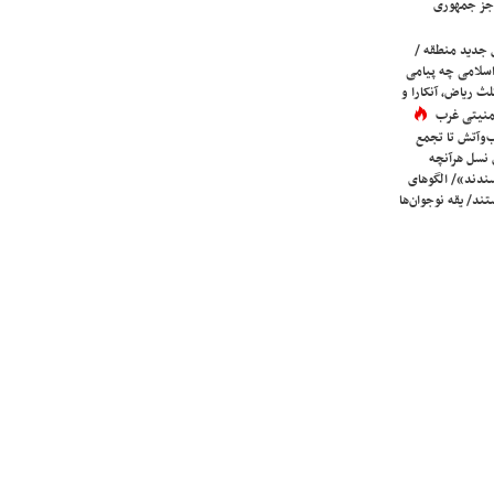
جز جمهوری
 جدید منطقه /
اسلامی چه پیامی
لث ریاض، آنکارا و
 امنیتی غرب
ب‌وآتش تا تجمع
 نسل هرآنچه
دند»/ الگوهای
ند/ یقه نوجوان‌ها