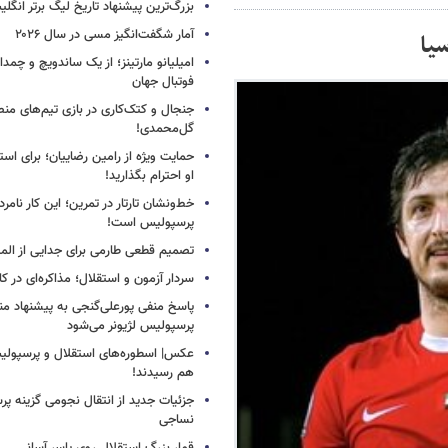
بزرگ‌ترین پیشنهاد تاریخ لیگ برتر انگل
آمار شگفت‌انگیز مسی در سال ۲۰۲۶
یا
امیلیانو مارتینز؛ از یک ساندویچ و چمد
فوتبال جهان
جنجال و کتک‌کاری در بازی تیم‌های منص
گل‌محمدی!
حمایت ویژه از رامین رضاییان؛ برای است
او احترام بگذارید!
خط‌ونشان تارتار در تمرین؛ این کار نامر
پرسپولیس است!
تصمیم قطعی طارمی برای جدایی از الم
سردار آزمون و استقلال؛ مذاکره‌ای در کار
پاسخ منفی پورعلی‌گنجی به پیشنهاد م
پرسپولیس لژیونر می‌شود
عکس| اسطوره‌های استقلال و پرسپولی
هم رسیدند!
جزئیات جدید از انتقال نجومی گزینه پ
نساجی