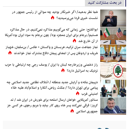
در بحث مشارکت کنید
شما نظر بدهید/ اگر خبرنگار بودید چه سوالی از رئیس جمهور در
نشست خبری فردا می‌پرسیدید؟
ابوالفتح: حتی زمانی که می‌گوییم مذاکره نمی‌کنیم، در حال مذاکره
هستیم/ برجام برای ایران معجزه بود/ چون برجام به سود ایران بود آمریکا
از آن خارج شد
نماز جماعت سران ترکیه، عربستان و پاکستان + عکس / بن‌سلمان، شهباز
شریف و اردوغان پس از امضای پیمان دفاع مشترک نماز خواندند
راز دشمنی وزیرخارجه لبنان با ایران / یوسف رجی چه ارتباطی با حزب
نزدیک به اسرائیل دارد؟
«پیمان مکه» و آرایش جدید منطقه / ائتلاف نظامی جدید اسلامی چه
پیامی برای تهران دارد؟ / مثلث ریاض، آنکارا و اسلام‌آباد علیه خلاء
امنیتی غرب
سناتور آمریکایی خواهان ارسال اسلحه برای شورش در ایران شد / تد
کروز: فرقی نمی‌کند پسر شاه روی کار بیاید یا مریم رجوی، هر کسی جز
جمهوری اسلامی