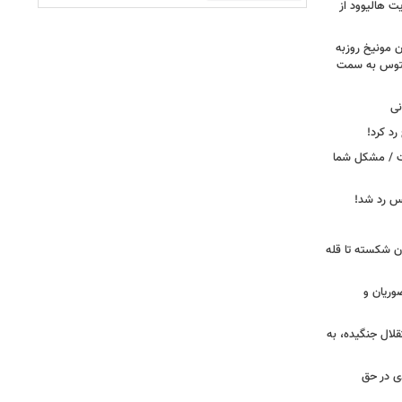
ت هالیوود از
رن مونیخ روزبه
وونتوس به سمت
نی
د کرد!
ست / مشکل شما
یس رد شد!
ان شکسته تا قله
وریان و
قلال جنگیده، به
دی در حق