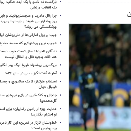
بازگشت تد لاسو با یک ایده جذاب؛ روای
یک انقلاب ورزشی
ن
چرا رئال مادرید و منچستریونایتد و بای
روز پولدارتر می شوند و بارسلونا و ی
ورشکستگی می روند؟
جیب پر پول اماراتی‌ها از ملی‌پوشان ایرا
عجیب ترین پیشنهادی که محمد صلاح ر
نه آقای تاجرنیا ! حال تیمت خوب نی
هم فقط پنجره نقل و انتقال نیست
بزرگ‌ترین پیشنهاد تاریخ لیگ برتر انگل
آمار شگفت‌انگیز مسی در سال ۲۰۲۶
امیلیانو مارتینز؛ از یک ساندویچ و چمد
فوتبال جهان
جنجال و کتک‌کاری در بازی تیم‌های منص
گل‌محمدی!
حمایت ویژه از رامین رضاییان؛ برای است
او احترام بگذارید!
خط‌ونشان تارتار در تمرین؛ این کار نامر
پرسپولیس است!