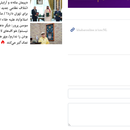
«پیمان مکه» و آرایش
ائتلاف نظامی جدید 
برای تهران دارد؟ / مث
اسلام‌آباد علیه خلاء
سوسن پرور: دیگر «عا
نیستم/ شو آف‌های لاز
بودن را ندارم/ مِهر هم
نمک‌گیر می‌کند