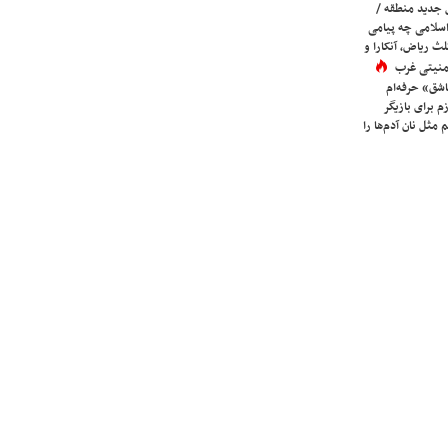
 جدید منطقه /
اسلامی چه پیامی
لث ریاض، آنکارا و
 امنیتی غرب
شق» حرفه‌ام
م برای بازیگر
 مثل نان آدم‌ها را