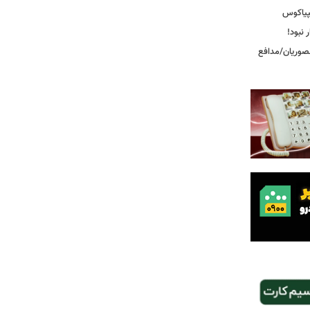
پیاکوس
 نبود!
نصوریان/مدافع