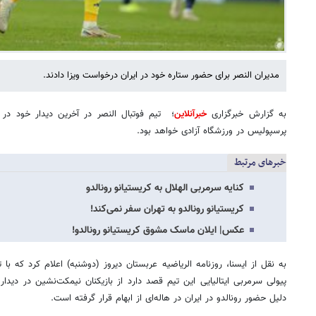
مدیران النصر برای حضور ستاره خود در ایران درخواست ویزا دادند.
به گزارش خبرگزاری
خبرآنلاین
پرسپولیس در ورزشگاه آزادی خواهد بود.
خبرهای مرتبط
کنایه سرمربی الهلال به کریستیانو رونالدو
کریستیانو رونالدو به تهران سفر نمی‌کند!
عکس| ایلان ماسک مشوق کریستیانو رونالدو!
به نقل از ایسنا، روزنامه الریاضیه عربستان دیروز (دوشنبه) اعلام کرد که ب
پیولی سرمربی ایتالیایی این تیم قصد دارد از بازیکنان نیمکت‌نشین در دیدار
دلیل حضور رونالدو در ایران در هاله‌ای از ابهام قرار گرفته است.