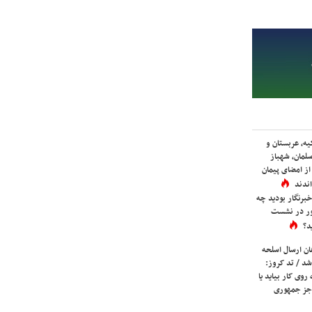
یه، عربستان و
لمان، شهباز
ز امضای پیمان
ندند
برنگار بودید چه
ور در نشست
د؟
ان ارسال اسلحه
شد / تد کروز:
روی کار بیاید یا
جز جمهوری