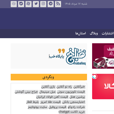
شنبه ۱۷ مرداد ۱۴۰۵
انتشارات
وبلاگ
استان‌ها
وبگردی
خبرآنلاین
راه نو آنلاین
بازی آنلاین
قیمت تلویزیون سونی
مبل مینیمال
جراح بینی گوشتی
پرشین هتل
قیمت آهن فولاد ایرانیان
اعتبارسنجی بانکی
قیمت طلا امروز
بلیط قطار
شرکت رادوکو
قیمت پروفیل
سایت یوتوتایمز
خرید اکانت chatgpt