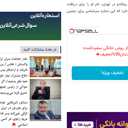
ونالدو در تهران، نام او را برای دریافت
دارد که این ستاره سرشناس برای دومین
 از روش خانگی سفیدکننده
در بحث مشارکت کنید
دان50%تخفیف🔥
نماز جماعت سران ترک
پاکستان + عکس / بن‌س
شریف و اردوغان پس ا
تخفیف ویژه!
دفاع مشترک نماز خوا
شما نظر بدهید/ اگر خ
سوالی از رئیس جمه
خبری فردا می‌پرسیدی
سناتور آمریکایی خواه
برای شورش در ایران 
فرقی نمی‌کند پسر شاه 
مریم رجوی، هر کسی 
اسلامی