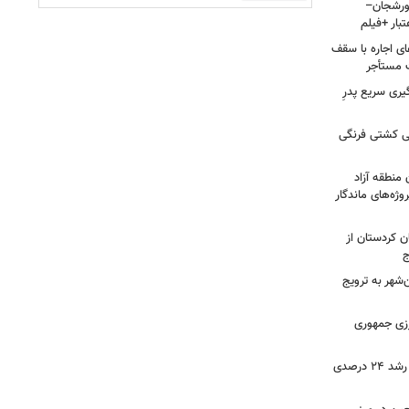
ر سورشجان–
ای اجاره با سقف
یری سریع پدرِ
نی کشتی فرنگی
 منطقه آزاد
وژه‌های ماندگار
ن کردستان از
ج
هر به ترویج
رزی جمهوری
ثبت بیش از ۲.۷ میلیون تردد در ایلام؛ رشد ۲۴ درصدی