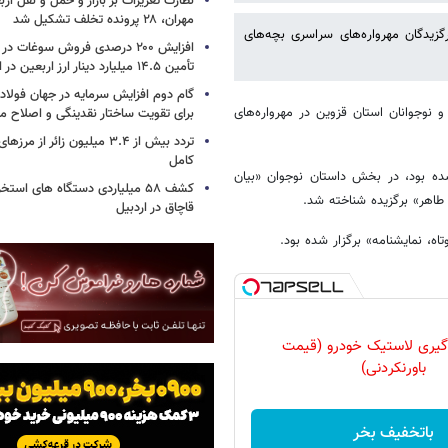
نظارت تعزیرات بر بازار و حمل و نقل ارب
مهران، ۲۸ پرونده تخلف تشکیل شد
یدگان مهرواره‌های سراسری بچه‌های
افزایش ۲۰۰ درصدی فروش سوغات در
تأمین ۱۴.۵ میلیارد دینار ارز اربعین در ایلام
گام دوم افزایش سرمایه در جهان فولا
نوجوانان استان قزوین در مهرواره‌های
برای تقویت ساختار نقدینگی و اصلاح ما
تردد بیش از ۳.۴ میلیون زائر از
کامل
ده بود، در بخش داستان نوجوان «بیان
کشف ۵۸ میلیاردی دستگاه های استخ
 طاهر» برگزیده شناخته شد.
قاچاق در اردبیل
، نمایشنامه» برگزار شده بود.
گیری لاستیک خودرو (قیمت
باورنکردنی)
باتخفیف بخر