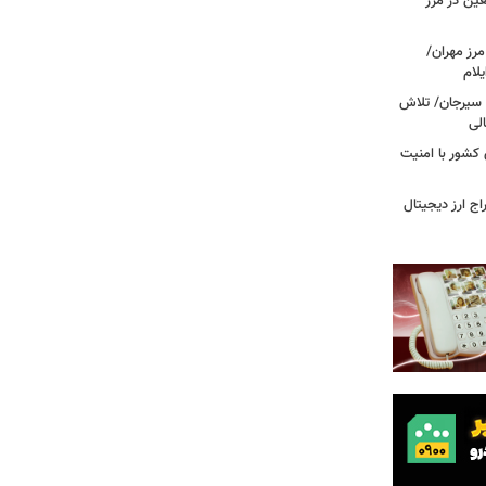
عین در مرز
 مرز مهران/
د سیرجان/ تلاش
لی
 مرزهای کشور با امنیت
راج ارز دیجیتال