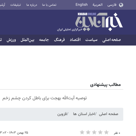
فارسی
العربية
English
تماس با ما
درباره ما
تبلیغات
آرشی
صفحه اصلی
سیاست
اقتصاد
فرهنگ
جامعه
بین‌الملل
ورزش
تا
مطالب پیشنهادی
توصیه آیت‌الله بهجت برای باطل کردن چشم زخم
صفحه اصلی
اخبار استان ها
قزوین
۲۵ بهمن ۱۴۰۳ - ۱۳:۰۲
۰ نفر