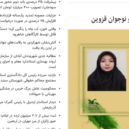
پیشرفت ۳۵ درصدی باند دوم محو
سودجان/ تصویب ۴۰۰ میلیارد تومان اعتبار +فیلم
جزئیات مصوبه تمدید یک‌ساله قرارداده
وجوان قزوین
افزایش ۲۵ درصدی در صورت درخواست مستأجر
وقتی خون، آب چاه را رنگین کرد؛ دستگ
قاتل توسط کارآگاهان شاهرود
آتش‌نشان شهرکردی به رقابت‌های جها
در اردن راه یافت
مطالبه جدی شهروندان آبادان از سازمان
اروند بهسازی استاندارد معابر و اجرای پر
است
بازدید سرزده رئیس کل دادگستری استا
مجتمع محاکم حقوقی شهرستان سنند
محکومیت عامل مرگ خرس در مشگین‌ش
مهربانی با حیوانات
دیدار استاندار اردبیل با رئیس گمرک م
آذربایجان
عبور زائران از مرز مهران در اربعین