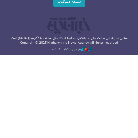
نسخه دسکتاپ
تمامی حقوق این سایت برای خبرآنلاین محفوظ است. نقل مطالب با ذکر منبع بلامانع است.
Copyright © 2025 khabaronline News Agancy, All rights reserved
طراحی و تولید: نستوه