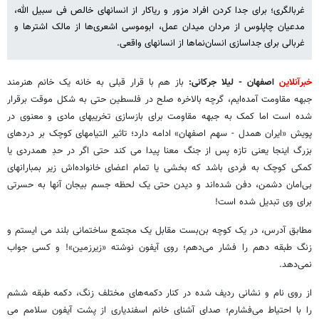
غربالگری‌؛ برای جدا کردن افراد مزور و ریاکار از انسانهای خالص فی سبیل الله،
مدعیان چاپلوس از مردان میدان عمل، ابوموسی اشعری‌ها از مالک اشترها و
غربالی برای جداسازی انسان‌نماها از انسانهای واقعی.
خبرآنلاین
اصفهان - لیلا جرکانی:
باز هم با قرار قبلی به خانه یک خانم هنرمند
جبهه مقاومت آمده‌ایم، گرچه بالاخره صلح در فلسطین حتی به شکل موقت برقرار
شده است اما کمک به جبهه مقاومت برای بازسازی تخریبهای مادی و معنوی در
پویش «ایران همدل - سهم اصفهان» ادامه دارد؛ تاثیر التیامهای کوچک بر دردهای
بزرگ اینجا یعنی تازه پس از جنگ معنا پیدا می کند حتی اگر در حدِ همدردی یا
کمکی کوچک به فردی باشد که بخشی یا تمام اعضای خانواده‌اش زیر بمبارانهای
بی‌امان دشمن، دفن شده‌اند و دیدن حتی یک لحظه جسم بیجان آنها به حسرتی
برای وی تبدیل شده است!
مطابق آدرس، در یک کوچه بن‌بست مقابل یک مجتمع ساختمانی بلند می ایستم و
زنگ طبقه دهم را فشار می‌دهم؛ روی آیفون نوشته «زیرزمین»! و کسی جواب
نمی‌دهد.
از روی نام و نشانی ردیف شده در کنار دکمه‌های مختلف زنگ، دکمه طبقه ششم
را با احتیاط می‌فشارم؛ صدای آشنای خانم اسفندیاری از پشت آیفون سلامم می