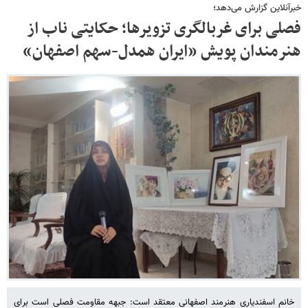
خبرآنلاین گزارش می‌دهد؛
فصلی برای غربالگری تزویرها؛ حکایتی ناب از
هنرمندان پویش «ایران همدل-سهم اصفهان»
خانم اسفندیاری هنرمند اصفهانی معتقد است: جبهه مقاومت فصلی است برای