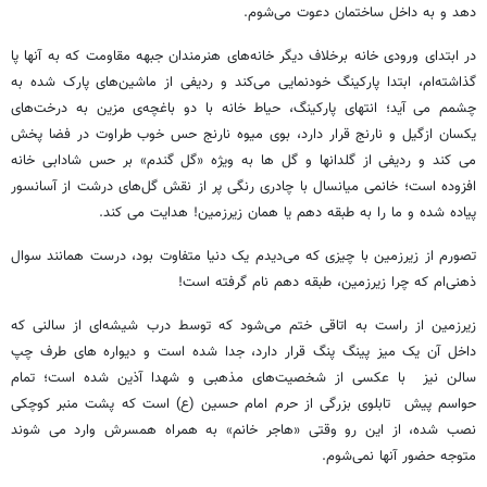
دهد و به داخل ساختمان دعوت می‌شوم.
در ابتدای ورودی خانه برخلاف دیگر خانه‌های هنرمندان جبهه مقاومت که به آنها پا
گذاشته‌ام، ابتدا پارکینگ خودنمایی می‌کند و ردیفی از ماشین‌های پارک شده به
چشمم می آید؛ انتهای پارکینگ، حیاط خانه با دو باغچه‌ی مزین به درخت‌های
یکسان ازگیل و نارنج قرار دارد، بوی میوه نارنج حس خوب طراوت در فضا پخش
می کند و ردیفی از گلدانها و گل ها به ویژه «گل گندم» بر حس شادابی خانه
افزوده است؛ خانمی میانسال با چادری رنگی پر از نقش گل‌های درشت از آسانسور
پیاده شده و ما را به طبقه دهم یا همان زیرزمین! هدایت می کند.
تصورم از زیرزمین با چیزی که می‌دیدم یک دنیا متفاوت بود، درست همانند سوال
ذهنی‌ام که چرا زیرزمین، طبقه دهم نام گرفته است!
زیرزمین از راست به اتاقی ختم می‌شود که توسط درب شیشه‌ای از سالنی که
داخل آن یک میز پینگ پنگ قرار دارد، جدا شده است و دیواره های طرف چپ
سالن نیز با عکسی از شخصیت‌های مذهبی و شهدا آذین شده است؛ تمام
حواسم پیش تابلوی بزرگی از حرم امام حسین (ع) است که پشت منبر کوچکی
نصب شده، از این رو وقتی «هاجر خانم» به همراه همسرش وارد می شوند
متوجه حضور آنها نمی‌شوم.