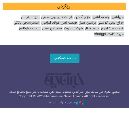
وبگردی
خبرآنلاین
راه نو آنلاین
بازی آنلاین
قیمت تلویزیون سونی
مبل مینیمال
جراح بینی گوشتی
پرشین هتل
قیمت آهن فولاد ایرانیان
اعتبارسنجی بانکی
قیمت طلا امروز
بلیط قطار
شرکت رادوکو
قیمت پروفیل
سایت یوتوتایمز
خرید اکانت chatgpt
نسخه دسکتاپ
تمامی حقوق این سایت برای خبرآنلاین محفوظ است. نقل مطالب با ذکر منبع بلامانع است.
Copyright © 2025 khabaronline News Agancy, All rights reserved
طراحی و تولید: نستوه