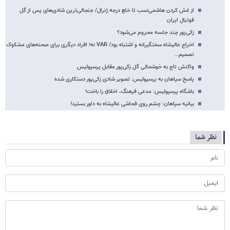
از غش کردن هاشمی‌نسب تا خلع درجه ژنرال/ جنجالی‌ترین شادی‌های پس از گل
فوتبال ایران
زکی‌پور چند جلسه محروم می‌شود؟
اخراج عالیشاه سختگیرانه و اشتباه بود/ VAR نه! افراد دیگری برای صحنه‌های مشکوک
تصمیم…
واکنش تاج به خوشحالی گل زکی‌پور مقابل پرسپولیس
پاسخ سپاهان به پرسپولیس: تصویر شادی زکی‌پور دستکاری شده
باشگاه پرسپولیس: مدعی فرهنگ، اخلاق را باخت!
بیانیه سپاهان: چشم روی فحاشی عالیشاه به داور بستید!
نظر شما