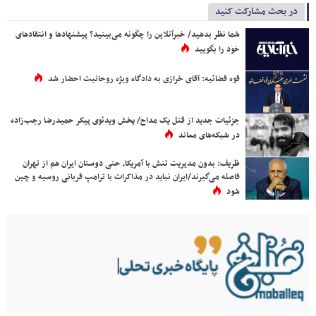
در بحث مشارکت کنید
شما نظر بدهید/ خبرآنلاین را چگونه می‌بینید؟ پیشنهادها و انتقادهای
خود را بگویید
قوه قضائیه: آقای خرازی به دادگاه ویژه روحانیت احضار شد
جزئیات جدید از قتل یک مداح/ پخش ویدئوی پیکر حمیدرضا رجب‌زاده
در شبکه‌های معاند
ظریف: بدون مدیریت تنش با آمریکا، حتی دوستان ایران هم از تهران
فاصله می‌گیرند/ایران نباید در مذاکرات با ترامپ قربانی روسیه و چین
شود