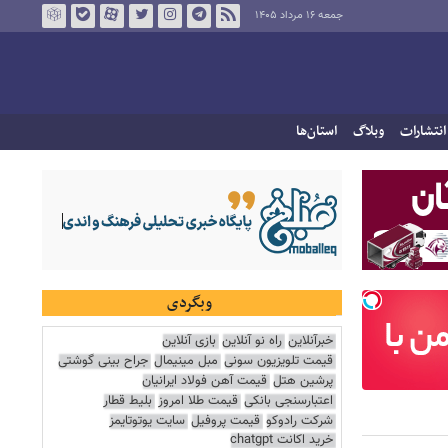
جمعه ۱۶ مرداد ۱۴۰۵
انتشارات
وبلاگ
استان‌ها
وبگردی
خبرآنلاین
راه نو آنلاین
بازی آنلاین
قیمت تلویزیون سونی
مبل مینیمال
جراح بینی گوشتی
پرشین هتل
قیمت آهن فولاد ایرانیان
اعتبارسنجی بانکی
قیمت طلا امروز
بلیط قطار
شرکت رادوکو
قیمت پروفیل
سایت یوتوتایمز
خرید اکانت chatgpt