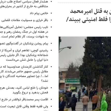
هشدار فعال سیاسی اصلاح طلب درباره 
متناقض به خارج از کشور در بحران‌های
ن به قتل امیرمحمد
خاتمی پیام داد
فقط امنیتی ببیند/
باقر خرازی و مسولیت مقامات قضایی
نایب رئیس مجلس: تحلیل آمریکایی‌ها ا
در هفته اول در جنگ رمضان رهبر و جم
به شهادت برسند، کار نظام تمام است.
پیام روشن پزشکیان در گفت‌وگوی تص
رشیدی کوچی: تفاهم ایران و آمریکا از
شجاعانه پزشکیان بود/ اگر جلیلی رئیس
دنیا ایران را عامل تنش می‌دانست
کنار گذاشتن کارمندان صداوسیما که در
مقابل رئیس جمهور حاضر می‌شدند کا
اما.../ چرا تصاویر مصاحبه کنندگان با 
نشد؟
خودتان را خلع لباس کنید، بعدش هرچ
فحش بدهید و دروغ بگویید
اقامت پسر محمدباقر ذوالقدر در خارج ا
ولی فقیه فقط وقتی قابل تبعیت است ک