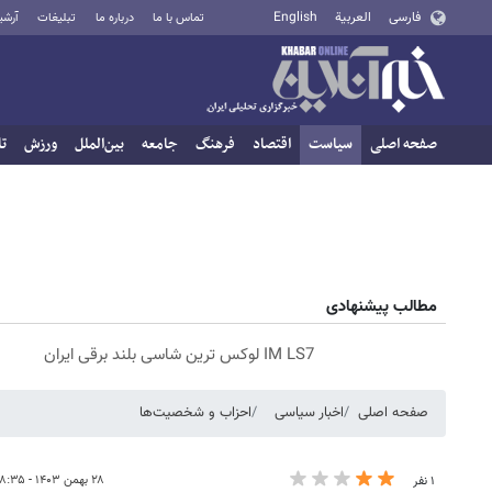
فارسی
العربية
English
تماس با ما
درباره ما
تبلیغات
آرشی
صفحه اصلی
سیاست
اقتصاد
فرهنگ
جامعه
بین‌الملل
ورزش
تا
مطالب پیشنهادی
IM LS7 لوکس ترین شاسی بلند برقی ایران
صفحه اصلی
اخبار سیاسی
احزاب و شخصیت‌ها
۲۸ بهمن ۱۴۰۳ - ۰۸:۳۵
۱ نفر