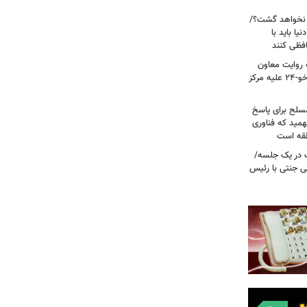
 نخواهد گشت؟/
یا باید با
فظی کنند
ریت جنگ ۴۰ روزه به روایت معاون
نیروی هوایی ارتش/ مأموریت ویژه سوخو-۲۴ علیه مرکز
سلح برای پاسخ
همید که فناوری
نطقه است
 در یک جلسه/
ی جنتی با رئیس