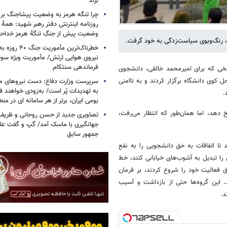
بزند
چرا تنگه هرمز به وضعیت پیشاجنگ بر
روزنامه اینترنتی دفتر رهبر شهید: همۀ دن
وضعیت پیش از جنگِ تنگۀ هرمز خداحا
فت، رنگ‌وبوی سیاست‌زدگی به خود گرفت.
خطرناک‌ترین مأمو
فرماندهی سنتکام
لخی که برای امیرمحمد خالقی، دانشجوی
کوی دانشگاه برگزار کردند و به ناامنی
سرپرست وزارت دفاع: دست نیروهای م
به تهدیدات پُر است/ به‌زودی خواهند ف
د.
بومی ایران، برتر از هر سامانه ای در م
هد، اما همان‌طور که انتظار می‌رفت،
تصاویری جدید از حسن روحانی و ظریف
جهانگیری با ماسک آمد/ گپ و گفت عل
جمهور سابق
 تا اتفاقات به حق دانشجویی را به نفع
ا تبدیل به آشوب‌های خیابانی کنند، خط
ق فعالیت خود را شروع کردند، بر فرمان
د. این گروه‌ها حتی از بازداشت و آسیب
ند.