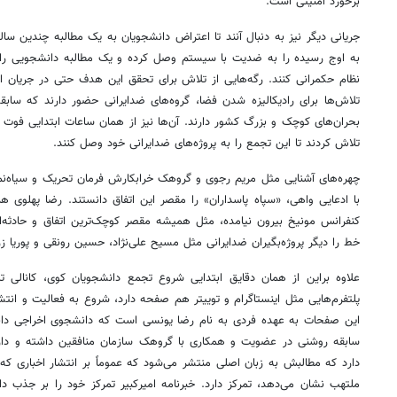
برخورد امنیتی است.
جریانی دیگر نیز به دنبال آنند تا اعتراض دانشجویان به یک مطالبه چندین س
به اوج رسیده را به ضدیت با سیستم وصل کرده و یک مطالبه دانشجویی را ت
نظام حکمرانی کنند. رگه‌هایی از تلاش برای تحقق این هدف حتی در جریان ای
تلاش‌ها برای رادیکالیزه شدن فضا، گروه‌های ضدایرانی حضور دارند که سابق
بحران‌های کوچک و بزرگ کشور دارند. آن‌ها نیز از همان ساعات ابتدایی فوت 
تلاش کردند تا این تجمع را به پروژه‌های ضدایرانی خود وصل کنند.
چهره‌های آشنایی مثل مریم رجوی و گروهک خرابکارش فرمان تحریک و سیاه‌نما
با ادعایی واهی، «سپاه پاسداران» را مقصر این اتفاق دانستند. رضا پهلوی 
کنفرانس مونیخ بیرون نیامده، مثل همیشه مقصر کوچک‌ترین اتفاق و حادثه‌ای
خط را دیگر پروژه‌بگیران ضدایرانی مثل مسیح علی‌نژاد، حسین رونقی و پوریا زرا
علاوه براین از همان دقایق ابتدایی شروع تجمع دانشجویان کوی، کانالی تلگ
پلتفرم‌هایی مثل اینستاگرام و توییتر هم صفحه دارد، شروع به فعالیت و انتش
این صفحات به عهده فردی به نام رضا یونسی است که دانشجوی اخراجی دانشگ
سابقه روشنی در عضویت و همکاری با گروهک سازمان منافقین داشته و دارند
دارد که مطالبش به زبان اصلی منتشر می‌شود که عموماً بر انتشار اخباری که ج
ملتهب نشان می‌دهد، تمرکز دارد. خبرنامه امیرکبیر تمرکز خود را بر جذب د