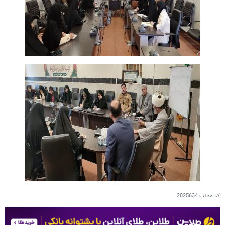
کد مطلب
2025634