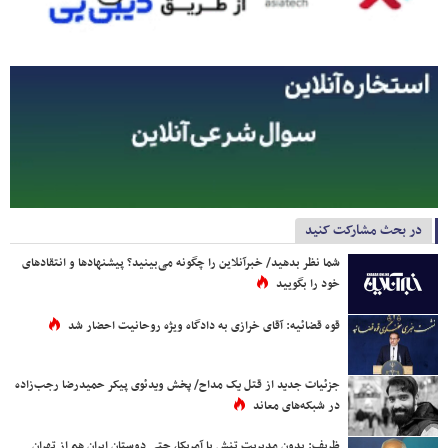
در بحث مشارکت کنید
شما نظر بدهید/ خبرآنلاین را چگونه می‌بینید؟ پیشنهادها و انتقادهای
خود را بگویید
قوه قضائیه: آقای خرازی به دادگاه ویژه روحانیت احضار شد
جزئیات جدید از قتل یک مداح/ پخش ویدئوی پیکر حمیدرضا رجب‌زاده
در شبکه‌های معاند
ظریف: بدون مدیریت تنش با آمریکا، حتی دوستان ایران هم از تهران