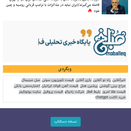
فاصله می‌گیرند/ایران نباید در مذاکرات با ترامپ قربانی روسیه و چین
شود
وبگردی
خبرآنلاین
راه نو آنلاین
بازی آنلاین
قیمت تلویزیون سونی
مبل مینیمال
جراح بینی گوشتی
پرشین هتل
قیمت آهن فولاد ایرانیان
اعتبارسنجی بانکی
قیمت طلا امروز
بلیط قطار
شرکت رادوکو
قیمت پروفیل
سایت یوتوتایمز
خرید اکانت chatgpt
نسخه دسکتاپ