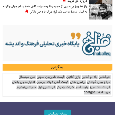
درباره حق هویت
راز ۱۵ روز بی‌خبری از حمیدرضا رجب‌زاده فاش شد/ مداح جوان چگونه
به قتل رسید؟ روایت یک قرار مرگ با دختر بلاگر
وبگردی
خبرآنلاین
راه نو آنلاین
بازی آنلاین
قیمت تلویزیون سونی
مبل مینیمال
جراح بینی گوشتی
پرشین هتل
قیمت آهن فولاد ایرانیان
اعتبارسنجی بانکی
قیمت طلا امروز
بلیط قطار
شرکت رادوکو
قیمت پروفیل
سایت یوتوتایمز
خرید اکانت chatgpt
نسخه دسکتاپ