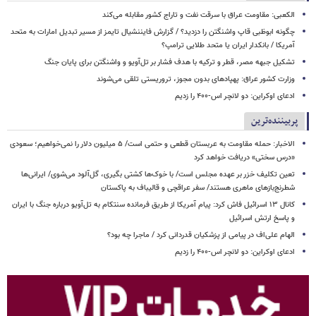
الکعبی: مقاومت عراق با سرقت نفت و تاراج کشور مقابله می‌کند
چگونه ابوظبی قاپ واشنگتن را دزدید؟ / گزارش فایننشیال تایمز از مسیر تبدیل امارات به متحد
آمریکا / بانکدار ایران یا متحد طلایی ترامپ؟
تشکیل جبهه‌ مصر، قطر و ترکیه با هدف فشار بر تل‌آویو و واشنگتن برای پایان جنگ
وزارت کشور عراق: پهپادهای بدون مجوز، تروریستی تلقی می‌شوند
ادعای اوکراین: دو لانچر اس-۴۰۰ را زدیم
پربیننده‌ترین
الاخبار: حمله مقاومت به عربستان قطعی و حتمی است/ ۵ میلیون دلار را نمی‌خواهیم؛ سعودی
«درس سختی» دریافت خواهد کرد
تعین تکلیف خزر بر عهده مجلس است/ با خوک‌ها کشتی بگیری، گل‌آلود می‌شوی/ ایرانی‌ها
شطرنج‌بازهای ماهری هستند/ سفر عراقچی و قالیباف به پاکستان
کانال ۱۳ اسرائیل فاش کرد: پیام آمریکا از طریق فرمانده سنتکام به تل‌آویو درباره جنگ با ایران
و پاسخ ارتش اسرائیل
الهام علی‌اف در پیامی از پزشکیان قدردانی کرد / ماجرا چه بود؟
ادعای اوکراین: دو لانچر اس-۴۰۰ را زدیم