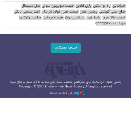
خبرآنلاین
راه نو آنلاین
بازی آنلاین
قیمت تلویزیون سونی
مبل مینیمال
جراح بینی گوشتی
پرشین هتل
قیمت آهن فولاد ایرانیان
اعتبارسنجی بانکی
قیمت طلا امروز
بلیط قطار
شرکت رادوکو
قیمت پروفیل
سایت یوتوتایمز
خرید اکانت chatgpt
نسخه دسکتاپ
تمامی حقوق این سایت برای خبرآنلاین محفوظ است. نقل مطالب با ذکر منبع بلامانع است.
Copyright © 2025 khabaronline News Agancy, All rights reserved
طراحی و تولید: نستوه