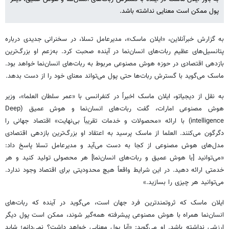
پول ممکن است معنایی نداشته باشد.
به گزارش خبرآنلاین، «ایلان ماسک»، مدیرعامل تسلا، در سخنرانی جدیدی درباره
پتانسیل‌های عظیم ربات‌های انسان‌نما در آینده صحبت کرد. به‌زعم او بزرگ‌ترین
بازدهی اقتصادی در حوزه هوش مصنوعی مربوط به ربات‌های انسان‌نما خواهد بود.
ماسک می‌گوید با گسترش ربات‌ها حتی پول می‌تواند معنای خود را از دست بدهد.
به نقل از دیجیاتو، ایلان ماسک اخیراً در کنفرانسی با «عمر سلطان العلما»، وزیر
هوش مصنوعی امارات، گفت ربات‌های انسان‌نما و هوش عمیق (Deep
intelligence) با ارائه «محصولات و خدمات تقریباً بی‌نهایت» اقتصاد جهانی را
دگرگون می‌کنند. العلما از ماسک پرسید به اعتقاد او بزرگ‌ترین بازدهی اقتصادی
مدل‌های هوش مصنوعی از کجا به دست می‌آید و مدیرعامل تسلا پاسخ داد:
«می‌توانید [با هوش عمیق و ربات‌های انسان‌نما] هر محصولی تولید کنید و هر
خدمتی ارائه دهید. در این شرایط واقعاً هیچ محدودیتی برای اقتصاد وجود ندارد.
می‌توانید هر چیزی را بسازید.»
ایلان ماسک که ثروتمندترین فرد جهان است، می‌گوید در آینده که ربات‌های
انسان‌نما همراه با هوش مصنوعی پیشرفته همه‌گیر شوند، ممکن است پول دیگر
ارزشی نداشته باشد. او می‌گوید: «آیا پول معنایی خواهد داشت؟ نمی‌دانم؛ شاید