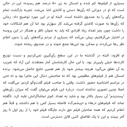
بسیاری از فیلم‌ها کم شده و امسال به زیر ۵۰ درصد هم رسیده؛ این در حالی
است که او در دورانی که رأی‌ها دستی و کاغذی اخذ می‌شد، تجربه بازگشت تمام
برگه‌های رأی را به صندوق داشته است. البته او در این مورد توضیح داد: زمانی
که رأی‌ها به صورت کاغذی گرفته می‌شد کار سهل‌تر بود اما آن هم اشکالات خود
را داشت چون بجز تعداد زیاد افرادی که باید به عنوان ناظر و همکار در این پروسه
در اختیار می‌گرفتیم، پیش می‌آمد که بسیاری از مردم برگه‌های رأی را بدون اعلام
نظر رها می‌کردند و ممکن بود این‌ها جمع شوند و در صندوق ریخته شوند.
او افزود: البته در گذشته ما در این سطح رأی‌گیری نمی‌کردیم و نسبت توزیع
کارت‌ها خیلی پایین‌تر بود. با این حال کارشناسان آمار معتقدند این آراء که ضریب
به آن تعلق می‌گیرد هرچه بیشتر شود باز هم همین نتایج حاصل می‌شود. برنده
امسال هم از فیلم‌های مظلومی بود که نه صاحبش دنبال این ماجرا بود و نه حتی
در مراسم اختتامیه حضور داشت. وقتی با صاحب فیلم گفت‌وگو کردم، می‌گفت که
اصلا چنین تصوری نداشته است. درباره این فیلم می‌توان گفت که میزان رأی‌های
"پسندیدم" آن بسیار بالاتر بود و شاید به تعداد کم‌تر تماشاگرانش غلبه کرد. ناگفته
نماند که فیلم‌های «رها» و «پیشمرگ» فاصله بسیار کمی با هم داشتند و قبلاً هم
اعلام کردیم که همه صاحبان فیلم حق دارند جایگاه فیلم خود را از روز اول تا روز
آخر ببینند و این با یک تقاضای کتبی قابل دسترس است.