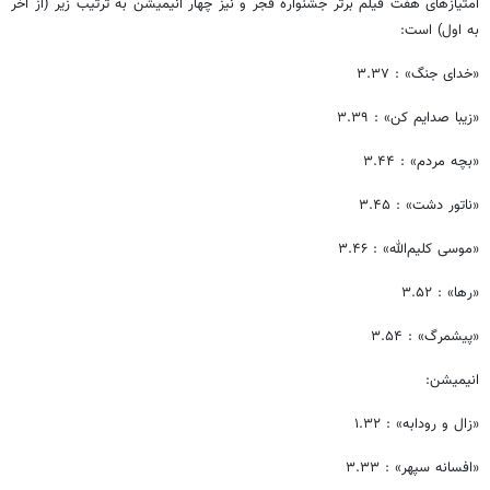
امتیازهای هفت فیلم برتر جشنواره فجر و نیز چهار انیمیشن به ترتیب زیر (از آخر
به اول) است:‌
«خدای جنگ» : ۳.۳۷
«زیبا صدایم کن» : ۳.۳۹
«بچه‌ مردم» : ۳.۴۴
«ناتور دشت» : ۳.۴۵
«موسی کلیم‌الله» : ۳.۴۶
«رها» : ۳.۵۲
«پیشمرگ» : ۳.۵۴
انیمیشن:
«زال و رودابه» : ۱.۳۲
«افسانه سپهر» : ۳.۳۳