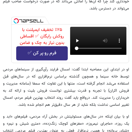
خودداری کند چرا که آن‌ها را امانتی می‌داند که در صورت درخواست صاحب فیلم
می‌تواند در دسترس باشد.
٪۲۵ تخفیف ایمپلنت با
روکش رایگان ✅ اقساطی
بدون نیاز به چک و ضامن
فرم رو پر کن ✅
او در ابتدای این مصاحبه ابتدا گفت: امسال فرایند رأی‌گیری از سینماهای مردمی
توسط خانه سینما و همچون گذشته براساس نرم‌افزاری که در سال‌های قبل
استفاده می‌شد انجام گرفته است، منتها با این تفاوت که سمفا (سامانه مدیریت و
فروش اکران) با تجربه و قدرت بیشتری توانست فروش بلیت و ارائه کد به
خریداران را مدیریت کند. درواقع باید گفت روند انتخاب بهترین فیلم مردم، امسال
تغییر اساسی نداشت بلکه شاید از هر سال دقیق‌تر هم انجام شده باشد.
او با بیان اینکه «در سال‌های مسئولیتش در بخش آراء مردمی، فیلم‌های «ابد و
یک روز»، «ماجرای نیمروز»، «مغزهای کوچک زنگ‌زده»، «متری شیش و نیم» و
«شنای پروانه» با همین نرم‌افزار فعلی به عنوان بهترین فیلم مردمی انتخاب