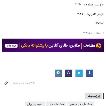
«ژولیت وشاه» : ۳.۴۰
«پسر دلفینی» : ۳.۴۵
۲۴۴۵۷
کد مطلب
2026263
برچسب‌ها
جشنواره فیلم فجر
جشنواره فجر
سینمای ایران