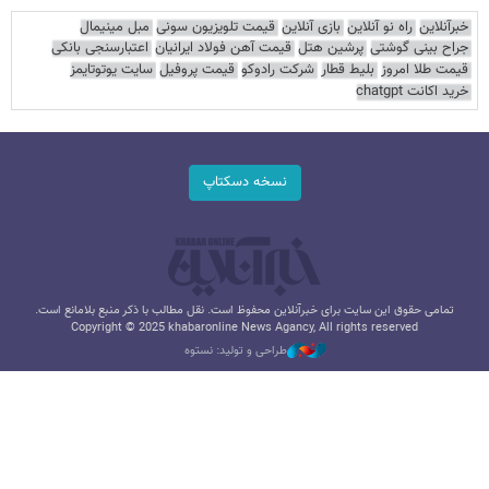
خبرآنلاین
راه نو آنلاین
بازی آنلاین
قیمت تلویزیون سونی
مبل مینیمال
جراح بینی گوشتی
پرشین هتل
قیمت آهن فولاد ایرانیان
اعتبارسنجی بانکی
قیمت طلا امروز
بلیط قطار
شرکت رادوکو
قیمت پروفیل
سایت یوتوتایمز
خرید اکانت chatgpt
نسخه دسکتاپ
تمامی حقوق این سایت برای خبرآنلاین محفوظ است. نقل مطالب با ذکر منبع بلامانع است.
Copyright © 2025 khabaronline News Agancy, All rights reserved
طراحی و تولید: نستوه