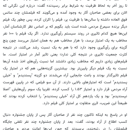
تا روز آخر به لحاظ ظرفیت به شرایط برابر رسیدند» گفت:‌ درباره این نگرانی که
الان برای بعضی صاحبان آثار به وجود آمده و می‌گویند که فیلمشان چند سانس
فوق العاده داشته یا سالن‌ها با ظرفیت پر، فیلم را اکران کرده، پس چطور یک فیلم
دیگر برنده سیمرغ مردمی شده است باید بگویم که بر اساس نظر کارشناسان آمار،
این‌ها هیچ کدام تاثیری در روند سیستم رأی‌گیری ندارد. اگر یک فیلم با ۱۰۰ نفر
مخاطب به یک امتیاز برسد، با هزار مخاطب هم به همان امتیاز می‌رسد چون پنج
گزینه‌ برای رأی‌گیری وجود دارد که با هم به یک نسبت رشد می‌کنند، در نتیجه
کثرت جمعیت تاثیری در نتیجه کلی ندارد؛ یعنی تاثیر آمار در امتیاز است. ما
فیلم‌های زیادی داریم که مخاطب زیادی داشتند اما نسبت رأی‌های اخذ شده آن‌ها
نسبت به یک فیلم دیگر پایین‌تر بود. بیشترین گزینه‌هایی هم که در امتیاز یک
فیلم تاثیرگذار بودند و باعث جابجایی آراء می‌شدند دو گزینه "پسندیدم" و "خیلی
پسندیدم" است که امتیازهای بالایی دارند. از آن سو فیلمی که در پایین فهرست
آراء مردمی قرار دارد و امتیاز ۱.۵۳ را کسب کرده، تقریبا یک سوم رأی‌هایش "اصلا
نپسندیدم" بود و یک یازدهم کل آراء "خیلی پسندیدم" را انتخاب کرده بودند که
طبیعتاً این ضریب، اثری متفاوت بر امتیاز کلی فیلم دارد.
او در پاسخ به اینکه تاکنون چند نفر از صاحبان آثار پس از پایان جشنواره دنبال
کسب اطلاع از آراء بودند، گفت: بعد از پایان جشنواره چند نفر تلفنی جایگاه
فیلم‌شان را در رتبه‌بندی پرسیدند که چون این‌ها امانت مردم و صاحبان