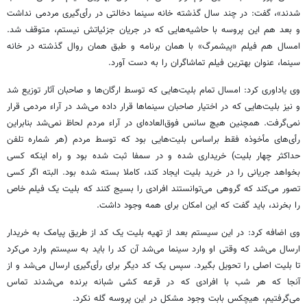
شدند»، گفت: در چند سال گذشته خانه سینما دخالتی در رأی‌گیری مردمی نداشت
و بعد هم این پروسه با حاشیه‌هایی که در جریان جزئیاتش نیستم، متوقف شد.
امسال هم فیلم «پیشمرگ» با همان برنامه و طبق همان روال گذشته در خانه
سینما، عنوان بهترین فیلم تماشاگران را به دست آورد.
وی یاداوری کرد: امسال تمام بلیت‌هایی که توسط ارگان‌ها و صاحبان آثار توزیع شد
و نیز بلیت‌هایی که در اختیار صاحبان سینماها قرار داده می‌شد در آراء مردمی قرار
نمی‌گرفت. همچنین هیچ سانس فوق‌العاده‌ای در آراء مردم لحاظ نمی‌شد بنابراین
رأی‌های مأخوذه فقط براساس بلیت‌هایی بود که توسط مردم (هر شماره تلفن
حداکثر چهار بلیت) خریداری شده و در سمفا ثبت شده بود و راه اینکه کسی
بخواهد جریانی را در خرید بلیت ایجاد کند، کاملا بسته شده بود. البته اگر کسی
تصور می‌کند که گروهی می‌توانستند افرادی را بسیج کنند که بلیت یک فیلم خاص
را بخرند، باید گفت که این امکان برای همه وجود داشت.
وی اضافه کرد: در این سیستم بعد از تهیه بلیت یک کد از طریق پیامک به خریدار
ارسال می‌شد که وقتی او وارد سینما می‌شد آن کد را باید به سیستم وارد می‌کرد
تا بلیت اصلی را تحویل بگیرد. سپس یک کد دیگر برای رأی‌گیری ارسال می‌شد و از
آنجا که هر شب با افرادی که در قرعه کشی شبانه برنده می‌شدند تماس
می‌گرفتیم، هیچکس بابت وجود مشکل در این پروسه گله نکرد.